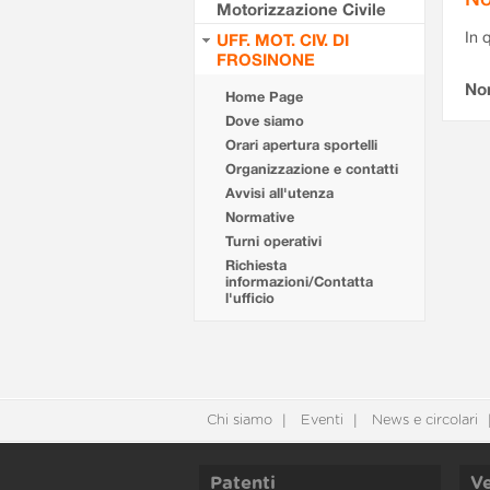
Motorizzazione Civile
In 
UFF. MOT. CIV. DI
FROSINONE
No
Home Page
Dove siamo
Orari apertura sportelli
Organizzazione e contatti
Avvisi all'utenza
Normative
Turni operativi
Richiesta
informazioni/Contatta
l'ufficio
Chi siamo
Eventi
News e circolari
Patenti
Ve