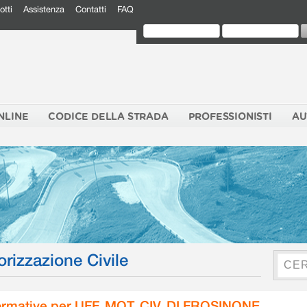
otti
Assistenza
Contatti
FAQ
NLINE
CODICE DELLA STRADA
PROFESSIONISTI
AU
orizzazione Civile
rmative per UFF. MOT. CIV. DI FROSINONE