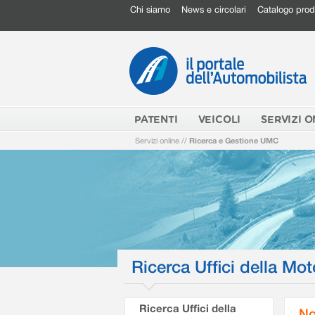
Chi siamo
News e circolari
Catalogo prod
PATENTI
VEICOLI
SERVIZI O
Servizi online
//
Ricerca e Gestione UMC
Ricerca Uffici della Mot
Ricerca Uffici della
No