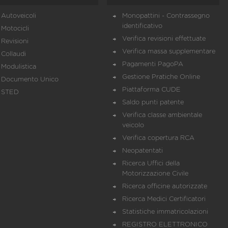
Autoveicoli
Monopattini - Contrassegno
identificativo
Motocicli
Verifica revisioni effettuate
Revisioni
Verifica massa supplementare
Collaudi
Pagamenti PagoPA
Modulistica
Gestione Pratiche Online
Documento Unico
Piattaforma CUDE
STED
Saldo punti patente
Verifica classe ambientale
veicolo
Verifica copertura RCA
Neopatentati
Ricerca Uffici della
Motorizzazione Civile
Ricerca officine autorizzate
Ricerca Medici Certificatori
Statistiche immatricolazioni
REGISTRO ELETTRONICO