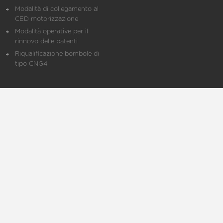
Modalità di collegamento al
CED motorizzazione
Modalità operative per il
rinnovo delle patenti
Riqualificazione bombole di
tipo CNG4