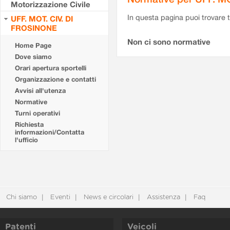
Motorizzazione Civile
In questa pagina puoi trovare t
UFF. MOT. CIV. DI
FROSINONE
Non ci sono normative
Home Page
Dove siamo
Orari apertura sportelli
Organizzazione e contatti
Avvisi all'utenza
Normative
Turni operativi
Richiesta
informazioni/Contatta
l'ufficio
Chi siamo
Eventi
News e circolari
Assistenza
Faq
Patenti
Veicoli