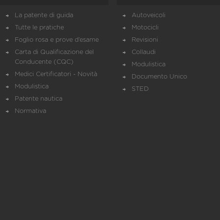
La patente di guida
Autoveicoli
Tutte le pratiche
Motocicli
Foglio rosa e prove d’esame
Revisioni
Carta di Qualificazione del
Collaudi
Conducente (CQC)
Modulistica
Medici Certificatori - Novità
Documento Unico
Modulistica
STED
Patente nautica
Normativa