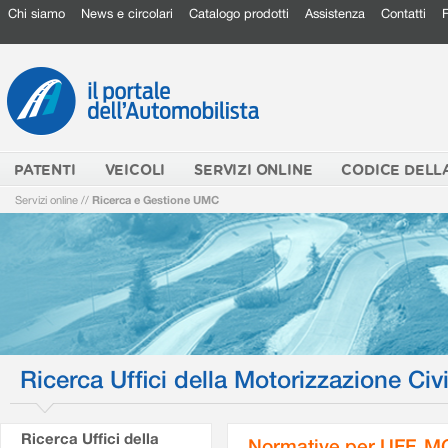
Chi siamo
News e circolari
Catalogo prodotti
Assistenza
Contatti
PATENTI
VEICOLI
SERVIZI ONLINE
CODICE DELL
Servizi online
//
Ricerca e Gestione UMC
Ricerca Uffici della Motorizzazione Civi
Ricerca Uffici della
Normative per UFF. M