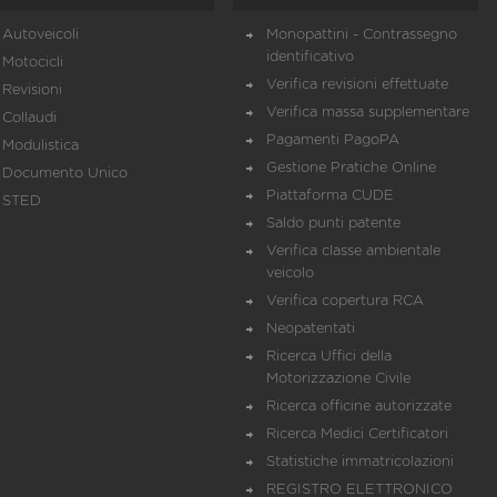
Autoveicoli
Monopattini - Contrassegno
identificativo
Motocicli
Verifica revisioni effettuate
Revisioni
Verifica massa supplementare
Collaudi
Pagamenti PagoPA
Modulistica
Gestione Pratiche Online
Documento Unico
Piattaforma CUDE
STED
Saldo punti patente
Verifica classe ambientale
veicolo
Verifica copertura RCA
Neopatentati
Ricerca Uffici della
Motorizzazione Civile
Ricerca officine autorizzate
Ricerca Medici Certificatori
Statistiche immatricolazioni
REGISTRO ELETTRONICO