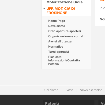
Motorizzazione Civile
In 
UFF. MOT. CIV. DI
FROSINONE
No
Home Page
Dove siamo
Orari apertura sportelli
Organizzazione e contatti
Avvisi all'utenza
Normative
Turni operativi
Richiesta
informazioni/Contatta
l'ufficio
Chi siamo
Eventi
News e circolari
Patenti
Ve