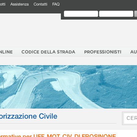
otti
Assistenza
Contatti
FAQ
NLINE
CODICE DELLA STRADA
PROFESSIONISTI
AU
orizzazione Civile
rmative per UFF. MOT. CIV. DI FROSINONE