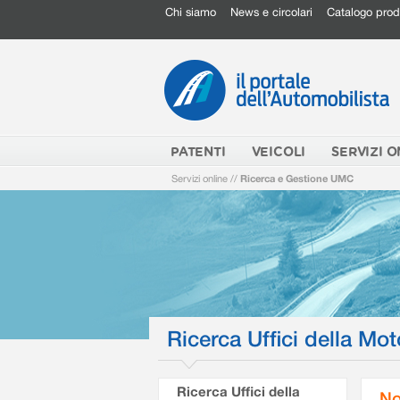
Chi siamo
News e circolari
Catalogo prod
PATENTI
VEICOLI
SERVIZI O
Servizi online
//
Ricerca e Gestione UMC
Ricerca Uffici della Mot
Ricerca Uffici della
No