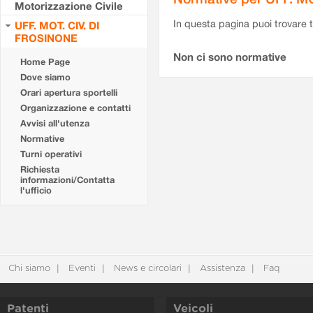
Motorizzazione Civile
In questa pagina puoi trovare t
UFF. MOT. CIV. DI
FROSINONE
Non ci sono normative
Home Page
Dove siamo
Orari apertura sportelli
Organizzazione e contatti
Avvisi all'utenza
Normative
Turni operativi
Richiesta
informazioni/Contatta
l'ufficio
Chi siamo
Eventi
News e circolari
Assistenza
Faq
Patenti
Veicoli