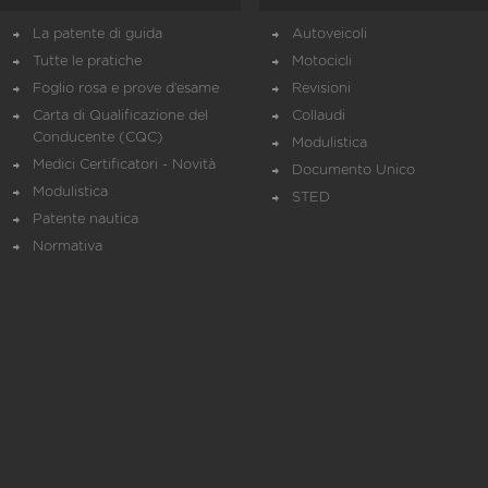
La patente di guida
Autoveicoli
Tutte le pratiche
Motocicli
Foglio rosa e prove d’esame
Revisioni
Carta di Qualificazione del
Collaudi
Conducente (CQC)
Modulistica
Medici Certificatori - Novità
Documento Unico
Modulistica
STED
Patente nautica
Normativa