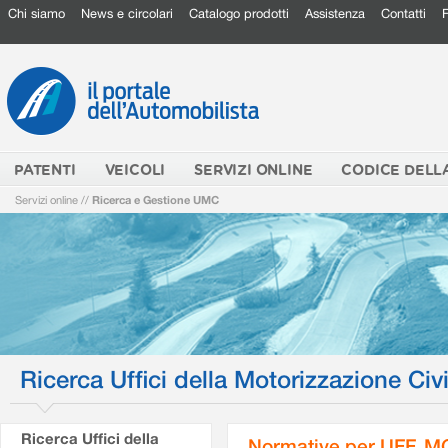
Chi siamo
News e circolari
Catalogo prodotti
Assistenza
Contatti
PATENTI
VEICOLI
SERVIZI ONLINE
CODICE DELL
Servizi online
//
Ricerca e Gestione UMC
Ricerca Uffici della Motorizzazione Civi
Ricerca Uffici della
Normative per UFF. M