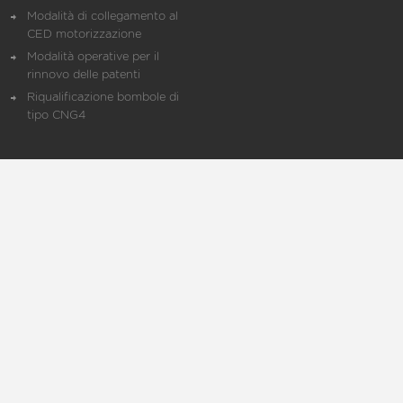
Modalità di collegamento al
CED motorizzazione
Modalità operative per il
rinnovo delle patenti
Riqualificazione bombole di
tipo CNG4