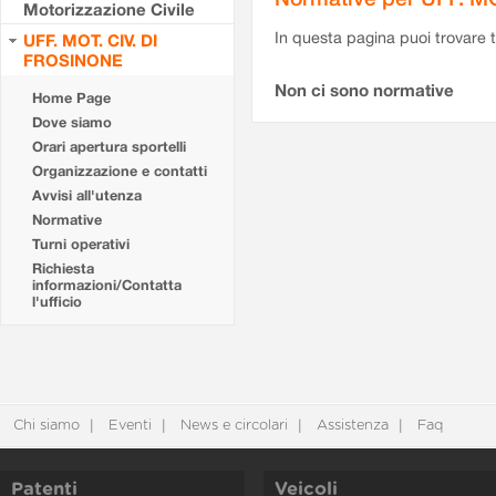
Motorizzazione Civile
In questa pagina puoi trovare t
UFF. MOT. CIV. DI
FROSINONE
Non ci sono normative
Home Page
Dove siamo
Orari apertura sportelli
Organizzazione e contatti
Avvisi all'utenza
Normative
Turni operativi
Richiesta
informazioni/Contatta
l'ufficio
Chi siamo
Eventi
News e circolari
Assistenza
Faq
Patenti
Veicoli