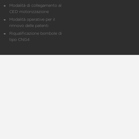
Modalità di collegamento al
CED motorizzazione
Modalità operative per il
rinnovo delle patenti
Riqualificazione bombole di
tipo CNG4