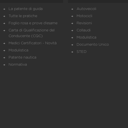
La patente di guida
Autoveicoli
Tutte le pratiche
Motocicli
Foglio rosa e prove d’esame
Revisioni
Carta di Qualificazione del
Collaudi
Conducente (CQC)
Modulistica
Medici Certificatori - Novità
Documento Unico
Modulistica
STED
Patente nautica
Normativa