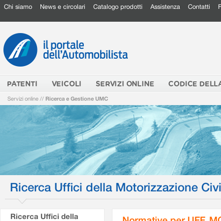
Chi siamo
News e circolari
Catalogo prodotti
Assistenza
Contatti
PATENTI
VEICOLI
SERVIZI ONLINE
CODICE DELL
Servizi online
//
Ricerca e Gestione UMC
Ricerca Uffici della Motorizzazione Civi
Ricerca Uffici della
Normative per UFF. M