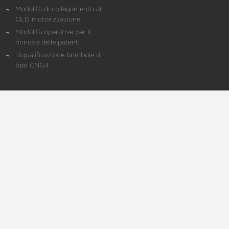
Modalità di collegamento al
CED motorizzazione
Modalità operative per il
rinnovo delle patenti
Riqualificazione bombole di
tipo CNG4