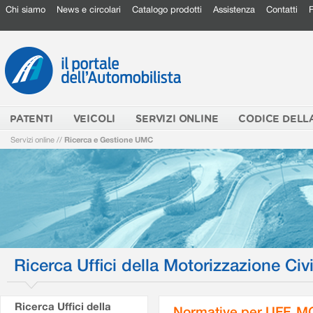
Chi siamo
News e circolari
Catalogo prodotti
Assistenza
Contatti
PATENTI
VEICOLI
SERVIZI ONLINE
CODICE DELL
Servizi online
//
Ricerca e Gestione UMC
Ricerca Uffici della Motorizzazione Civi
Ricerca Uffici della
Normative per UFF. M