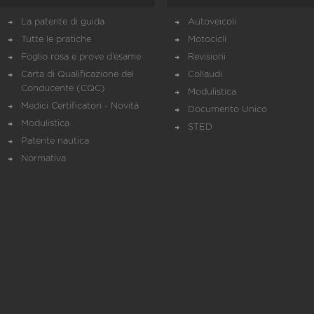
La patente di guida
Autoveicoli
Tutte le pratiche
Motocicli
Foglio rosa e prove d’esame
Revisioni
Carta di Qualificazione del
Collaudi
Conducente (CQC)
Modulistica
Medici Certificatori - Novità
Documento Unico
Modulistica
STED
Patente nautica
Normativa