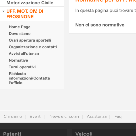
Motorizzazione Civile
In questa pagina puoi trovare t
UFF. MOT. CIV. DI
FROSINONE
Non ci sono normative
Home Page
Dove siamo
Orari apertura sportelli
Organizzazione e contatti
Avvisi all'utenza
Normative
Turni operativi
Richiesta
informazioni/Contatta
l'ufficio
Chi siamo
Eventi
News e circolari
Assistenza
Faq
Patenti
Veicoli