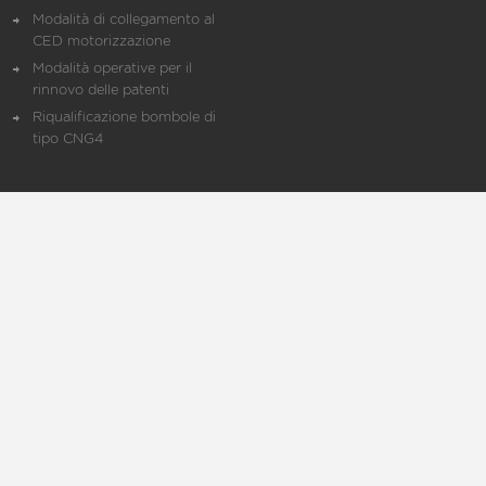
Modalità di collegamento al
CED motorizzazione
Modalità operative per il
rinnovo delle patenti
Riqualificazione bombole di
tipo CNG4