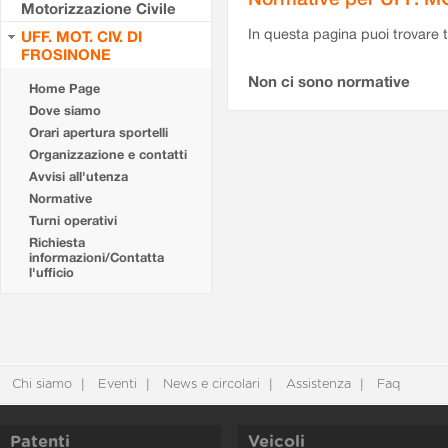
Motorizzazione Civile
In questa pagina puoi trovare t
UFF. MOT. CIV. DI
FROSINONE
Non ci sono normative
Home Page
Dove siamo
Orari apertura sportelli
Organizzazione e contatti
Avvisi all'utenza
Normative
Turni operativi
Richiesta
informazioni/Contatta
l'ufficio
Chi siamo
Eventi
News e circolari
Assistenza
Faq
Patenti
Veicoli