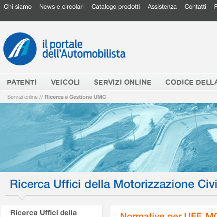
Chi siamo
News e circolari
Catalogo prodotti
Assistenza
Contatti
PATENTI
VEICOLI
SERVIZI ONLINE
CODICE DELL
Servizi online
//
Ricerca e Gestione UMC
Ricerca Uffici della Motorizzazione Civi
Ricerca Uffici della
Normative per UFF. M