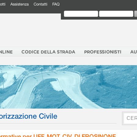
otti
Assistenza
Contatti
FAQ
NLINE
CODICE DELLA STRADA
PROFESSIONISTI
AU
orizzazione Civile
rmative per UFF. MOT. CIV. DI FROSINONE