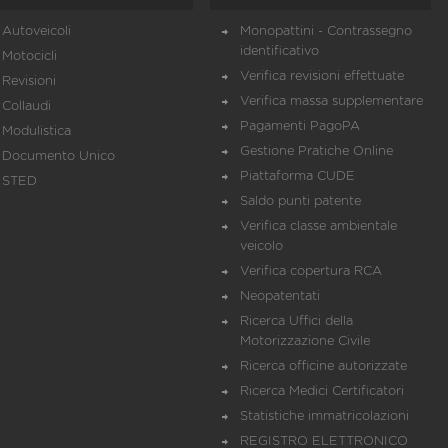
Autoveicoli
Monopattini - Contrassegno
identificativo
Motocicli
Verifica revisioni effettuate
Revisioni
Verifica massa supplementare
Collaudi
Pagamenti PagoPA
Modulistica
Gestione Pratiche Online
Documento Unico
Piattaforma CUDE
STED
Saldo punti patente
Verifica classe ambientale
veicolo
Verifica copertura RCA
Neopatentati
Ricerca Uffici della
Motorizzazione Civile
Ricerca officine autorizzate
Ricerca Medici Certificatori
Statistiche immatricolazioni
REGISTRO ELETTRONICO