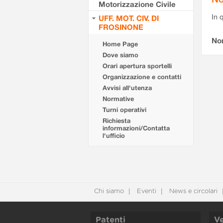
Motorizzazione Civile
In 
UFF. MOT. CIV. DI
FROSINONE
No
Home Page
Dove siamo
Orari apertura sportelli
Organizzazione e contatti
Avvisi all'utenza
Normative
Turni operativi
Richiesta
informazioni/Contatta
l'ufficio
Chi siamo
Eventi
News e circolari
Patenti
Ve