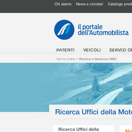
Chi siamo
News e circolari
Catalogo prod
PATENTI
VEICOLI
SERVIZI O
Servizi online
//
Ricerca e Gestione UMC
Ricerca Uffici della Mot
Ricerca Uffici della
No