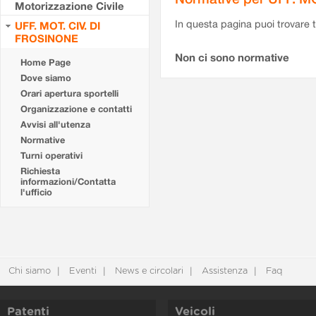
Motorizzazione Civile
In questa pagina puoi trovare t
UFF. MOT. CIV. DI
FROSINONE
Non ci sono normative
Home Page
Dove siamo
Orari apertura sportelli
Organizzazione e contatti
Avvisi all'utenza
Normative
Turni operativi
Richiesta
informazioni/Contatta
l'ufficio
Chi siamo
Eventi
News e circolari
Assistenza
Faq
Patenti
Veicoli