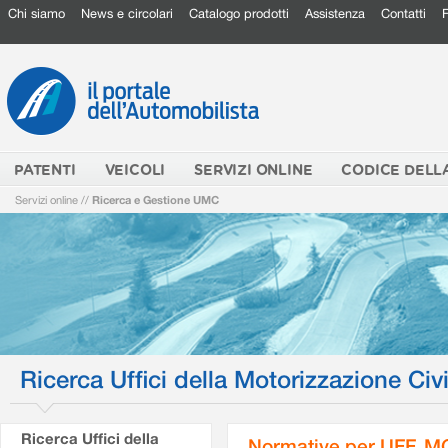
Chi siamo
News e circolari
Catalogo prodotti
Assistenza
Contatti
PATENTI
VEICOLI
SERVIZI ONLINE
CODICE DELL
Servizi online
//
Ricerca e Gestione UMC
Ricerca Uffici della Motorizzazione Civi
Ricerca Uffici della
Normative per UFF. M