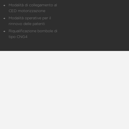
Modalità di collegamento al
CED motorizzazione
Modalità operative per il
rinnovo delle patenti
Riqualificazione bombole di
tipo CNG4