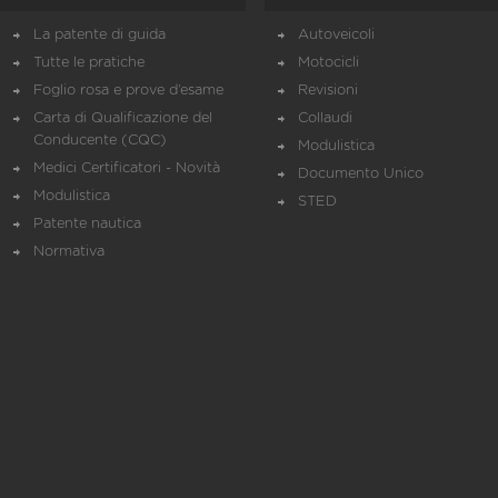
La patente di guida
Autoveicoli
Tutte le pratiche
Motocicli
Foglio rosa e prove d’esame
Revisioni
Carta di Qualificazione del
Collaudi
Conducente (CQC)
Modulistica
Medici Certificatori - Novità
Documento Unico
Modulistica
STED
Patente nautica
Normativa