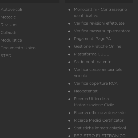
Autoveicoli
Monopattini - Contrassegno
identificativo
Motocicli
Verifica revisioni effettuate
Revisioni
Verifica massa supplementare
Collaudi
Pagamenti PagoPA
Modulistica
Gestione Pratiche Online
Documento Unico
Piattaforma CUDE
STED
Saldo punti patente
Verifica classe ambientale
veicolo
Verifica copertura RCA
Neopatentati
Ricerca Uffici della
Motorizzazione Civile
Ricerca officine autorizzate
Ricerca Medici Certificatori
Statistiche immatricolazioni
REGISTRO ELETTRONICO