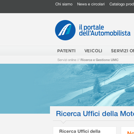
Chi siamo
News e circolari
Catalogo prod
PATENTI
VEICOLI
SERVIZI O
Servizi online
//
Ricerca e Gestione UMC
Ricerca Uffici della Mot
Ricerca Uffici della
No