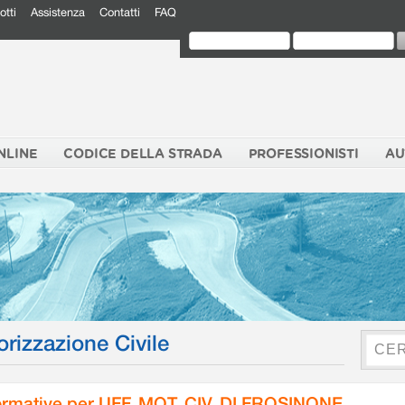
otti
Assistenza
Contatti
FAQ
NLINE
CODICE DELLA STRADA
PROFESSIONISTI
AU
orizzazione Civile
rmative per UFF. MOT. CIV. DI FROSINONE