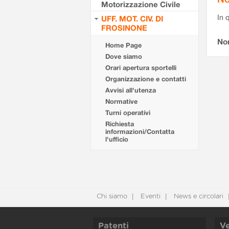
Motorizzazione Civile
In 
UFF. MOT. CIV. DI
FROSINONE
No
Home Page
Dove siamo
Orari apertura sportelli
Organizzazione e contatti
Avvisi all'utenza
Normative
Turni operativi
Richiesta
informazioni/Contatta
l'ufficio
Chi siamo
Eventi
News e circolari
Patenti
Ve