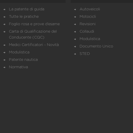
La patente di guida
Autoveicoli
Tutte le pratiche
Motocicli
Foglio rosa e prove d’esame
Revisioni
Carta di Qualificazione del
Collaudi
Conducente (CQC)
Modulistica
Medici Certificatori - Novità
Documento Unico
Modulistica
STED
Patente nautica
Normativa