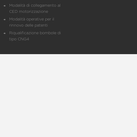
Modalità di collegamento al
CED motorizzazione
Modalità operative per il
rinnovo delle patenti
Riqualificazione bombole di
tipo CNG4