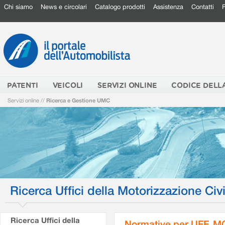
Chi siamo
News e circolari
Catalogo prodotti
Assistenza
Contatti
PATENTI
VEICOLI
SERVIZI ONLINE
CODICE DELL
Servizi online
//
Ricerca e Gestione UMC
Ricerca Uffici della Motorizzazione Civi
Ricerca Uffici della
Normative per UFF. M