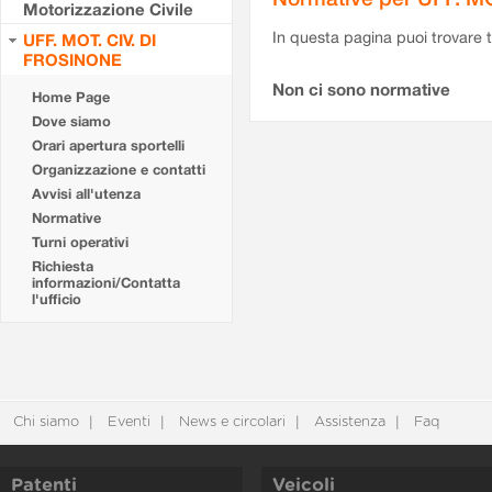
Motorizzazione Civile
In questa pagina puoi trovare t
UFF. MOT. CIV. DI
FROSINONE
Non ci sono normative
Home Page
Dove siamo
Orari apertura sportelli
Organizzazione e contatti
Avvisi all'utenza
Normative
Turni operativi
Richiesta
informazioni/Contatta
l'ufficio
Chi siamo
Eventi
News e circolari
Assistenza
Faq
Patenti
Veicoli