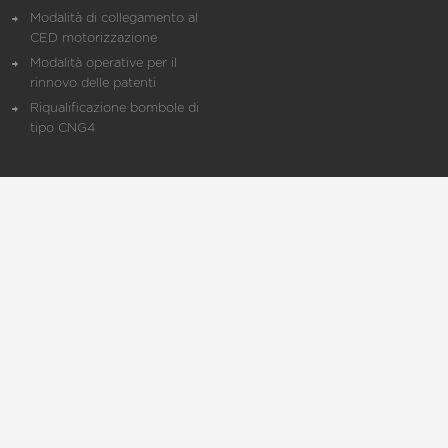
Modalità di collegamento al
CED motorizzazione
Modalità operative per il
rinnovo delle patenti
Riqualificazione bombole di
tipo CNG4