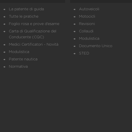
La patente di guida
Autoveicoli
Tutte le pratiche
Motocicli
Foglio rosa e prove d’esame
Revisioni
Carta di Qualificazione del
Collaudi
Conducente (CQC)
Modulistica
Medici Certificatori - Novità
Documento Unico
Modulistica
STED
Patente nautica
Normativa