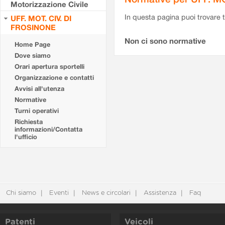
Motorizzazione Civile
In questa pagina puoi trovare t
UFF. MOT. CIV. DI
FROSINONE
Non ci sono normative
Home Page
Dove siamo
Orari apertura sportelli
Organizzazione e contatti
Avvisi all'utenza
Normative
Turni operativi
Richiesta
informazioni/Contatta
l'ufficio
Chi siamo
Eventi
News e circolari
Assistenza
Faq
Patenti
Veicoli