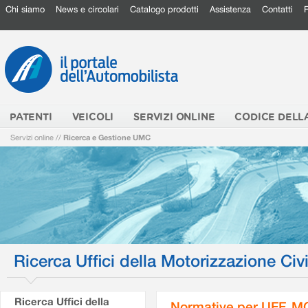
Chi siamo
News e circolari
Catalogo prodotti
Assistenza
Contatti
PATENTI
VEICOLI
SERVIZI ONLINE
CODICE DELL
Servizi online
//
Ricerca e Gestione UMC
Ricerca Uffici della Motorizzazione Civi
Ricerca Uffici della
Normative per UFF. M