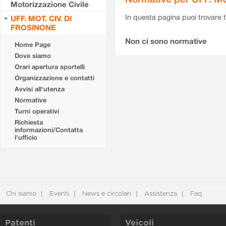
Motorizzazione Civile
In questa pagina puoi trovare t
UFF. MOT. CIV. DI
FROSINONE
Non ci sono normative
Home Page
Dove siamo
Orari apertura sportelli
Organizzazione e contatti
Avvisi all'utenza
Normative
Turni operativi
Richiesta
informazioni/Contatta
l'ufficio
Chi siamo
Eventi
News e circolari
Assistenza
Faq
Patenti
Veicoli