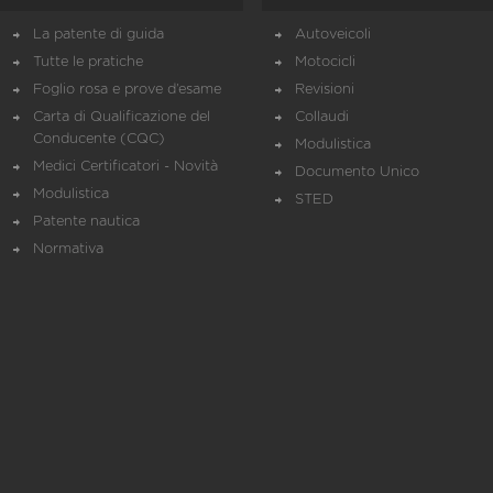
La patente di guida
Autoveicoli
Tutte le pratiche
Motocicli
Foglio rosa e prove d’esame
Revisioni
Carta di Qualificazione del
Collaudi
Conducente (CQC)
Modulistica
Medici Certificatori - Novità
Documento Unico
Modulistica
STED
Patente nautica
Normativa