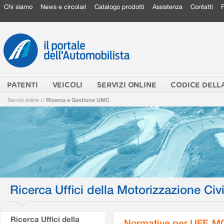
Chi siamo
News e circolari
Catalogo prodotti
Assistenza
Contatti
PATENTI
VEICOLI
SERVIZI ONLINE
CODICE DELL
Servizi online
//
Ricerca e Gestione UMC
Ricerca Uffici della Motorizzazione Civi
Ricerca Uffici della
Normative per UFF. M