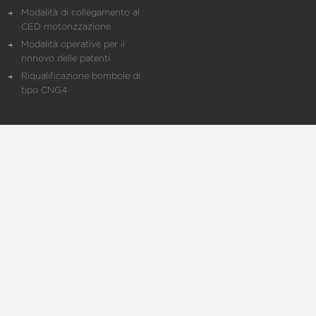
Modalità di collegamento al
CED motorizzazione
Modalità operative per il
rinnovo delle patenti
Riqualificazione bombole di
tipo CNG4