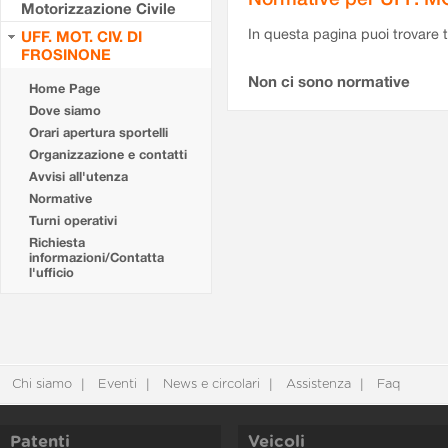
Motorizzazione Civile
In questa pagina puoi trovare t
UFF. MOT. CIV. DI
FROSINONE
Non ci sono normative
Home Page
Dove siamo
Orari apertura sportelli
Organizzazione e contatti
Avvisi all'utenza
Normative
Turni operativi
Richiesta
informazioni/Contatta
l'ufficio
Chi siamo
Eventi
News e circolari
Assistenza
Faq
Patenti
Veicoli