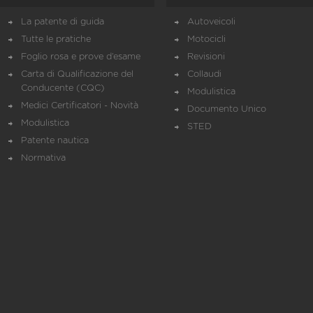
La patente di guida
Autoveicoli
Tutte le pratiche
Motocicli
Foglio rosa e prove d’esame
Revisioni
Carta di Qualificazione del
Collaudi
Conducente (CQC)
Modulistica
Medici Certificatori - Novità
Documento Unico
Modulistica
STED
Patente nautica
Normativa