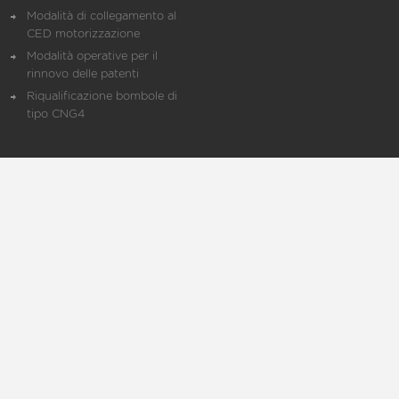
Modalità di collegamento al
CED motorizzazione
Modalità operative per il
rinnovo delle patenti
Riqualificazione bombole di
tipo CNG4