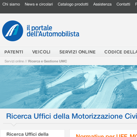
Chi siamo
News e circolari
Catalogo prodotti
Assistenza
Contatti
PATENTI
VEICOLI
SERVIZI ONLINE
CODICE DELL
Servizi online
//
Ricerca e Gestione UMC
Ricerca Uffici della Motorizzazione Civi
Ricerca Uffici della
Normative per UFF. M