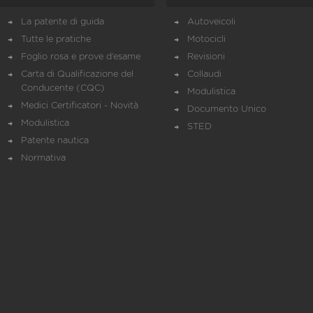
La patente di guida
Autoveicoli
Tutte le pratiche
Motocicli
Foglio rosa e prove d’esame
Revisioni
Carta di Qualificazione del
Collaudi
Conducente (CQC)
Modulistica
Medici Certificatori - Novità
Documento Unico
Modulistica
STED
Patente nautica
Normativa