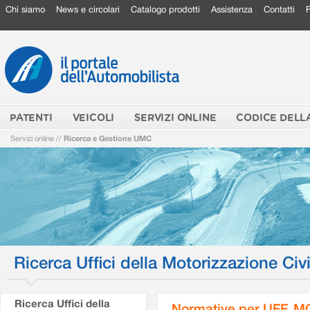
Chi siamo
News e circolari
Catalogo prodotti
Assistenza
Contatti
PATENTI
VEICOLI
SERVIZI ONLINE
CODICE DELL
Servizi online
//
Ricerca e Gestione UMC
Ricerca Uffici della Motorizzazione Civi
Ricerca Uffici della
Normative per UFF. M