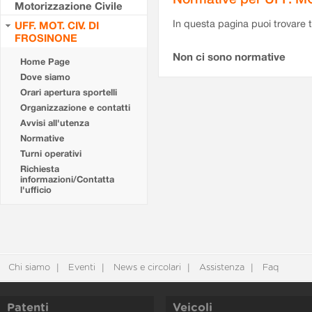
Motorizzazione Civile
In questa pagina puoi trovare t
UFF. MOT. CIV. DI
FROSINONE
Non ci sono normative
Home Page
Dove siamo
Orari apertura sportelli
Organizzazione e contatti
Avvisi all'utenza
Normative
Turni operativi
Richiesta
informazioni/Contatta
l'ufficio
Chi siamo
Eventi
News e circolari
Assistenza
Faq
Patenti
Veicoli