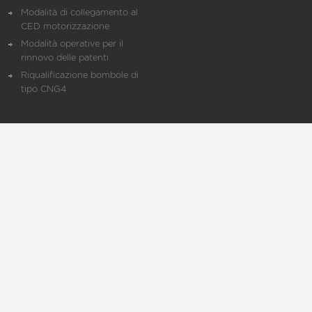
Modalità di collegamento al
CED motorizzazione
Modalità operative per il
rinnovo delle patenti
Riqualificazione bombole di
tipo CNG4