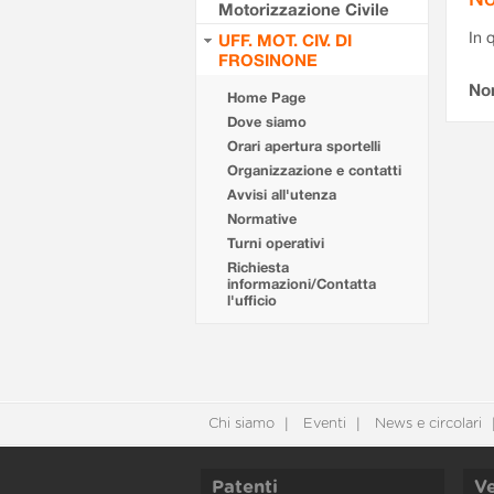
Motorizzazione Civile
In 
UFF. MOT. CIV. DI
FROSINONE
No
Home Page
Dove siamo
Orari apertura sportelli
Organizzazione e contatti
Avvisi all'utenza
Normative
Turni operativi
Richiesta
informazioni/Contatta
l'ufficio
Chi siamo
Eventi
News e circolari
Patenti
Ve