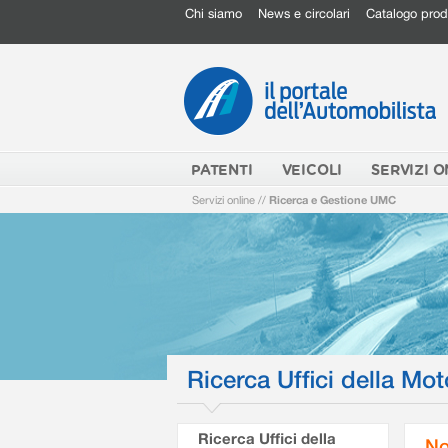
Chi siamo
News e circolari
Catalogo prod
PATENTI
VEICOLI
SERVIZI O
Servizi online
//
Ricerca e Gestione UMC
Ricerca Uffici della Mot
Ricerca Uffici della
No