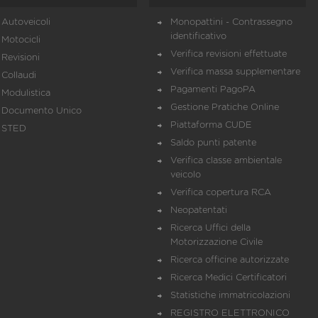
Autoveicoli
Monopattini - Contrassegno
identificativo
Motocicli
Verifica revisioni effettuate
Revisioni
Verifica massa supplementare
Collaudi
Pagamenti PagoPA
Modulistica
Gestione Pratiche Online
Documento Unico
Piattaforma CUDE
STED
Saldo punti patente
Verifica classe ambientale
veicolo
Verifica copertura RCA
Neopatentati
Ricerca Uffici della
Motorizzazione Civile
Ricerca officine autorizzate
Ricerca Medici Certificatori
Statistiche immatricolazioni
REGISTRO ELETTRONICO