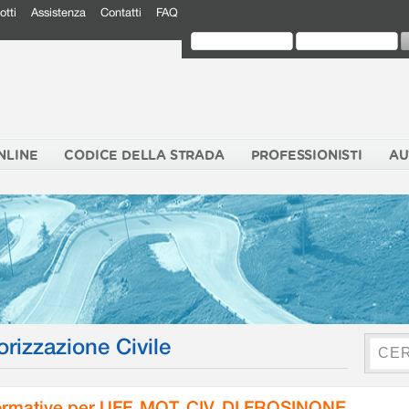
otti
Assistenza
Contatti
FAQ
NLINE
CODICE DELLA STRADA
PROFESSIONISTI
AU
orizzazione Civile
rmative per UFF. MOT. CIV. DI FROSINONE