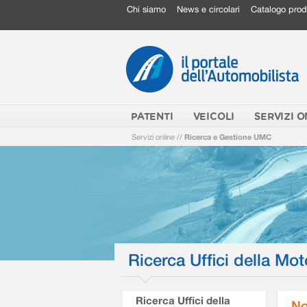
Chi siamo
News e circolari
Catalogo prod
PATENTI
VEICOLI
SERVIZI O
Servizi online
//
Ricerca e Gestione UMC
Ricerca Uffici della Mot
Ricerca Uffici della
No