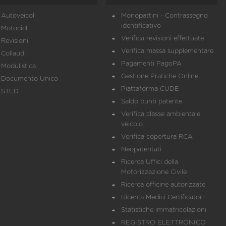
Autoveicoli
Monopattini - Contrassegno
identificativo
Motocicli
Verifica revisioni effettuate
Revisioni
Verifica massa supplementare
Collaudi
Pagamenti PagoPA
Modulistica
Gestione Pratiche Online
Documento Unico
Piattaforma CUDE
STED
Saldo punti patente
Verifica classe ambientale
veicolo
Verifica copertura RCA
Neopatentati
Ricerca Uffici della
Motorizzazione Civile
Ricerca officine autorizzate
Ricerca Medici Certificatori
Statistiche immatricolazioni
REGISTRO ELETTRONICO