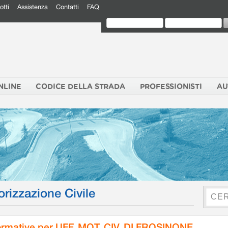
otti
Assistenza
Contatti
FAQ
NLINE
CODICE DELLA STRADA
PROFESSIONISTI
AU
orizzazione Civile
rmative per UFF. MOT. CIV. DI FROSINONE