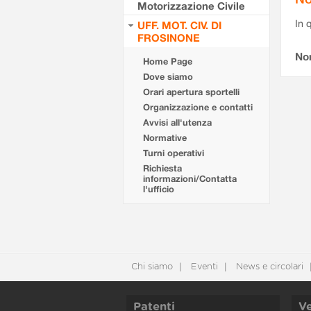
Motorizzazione Civile
In 
UFF. MOT. CIV. DI
FROSINONE
No
Home Page
Dove siamo
Orari apertura sportelli
Organizzazione e contatti
Avvisi all'utenza
Normative
Turni operativi
Richiesta
informazioni/Contatta
l'ufficio
Chi siamo
Eventi
News e circolari
Patenti
Ve