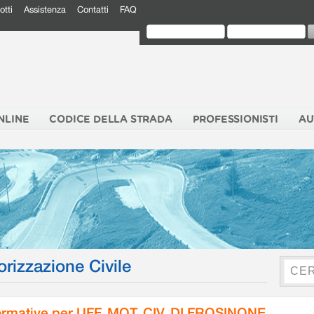
otti
Assistenza
Contatti
FAQ
NLINE
CODICE DELLA STRADA
PROFESSIONISTI
AU
orizzazione Civile
rmative per UFF. MOT. CIV. DI FROSINONE