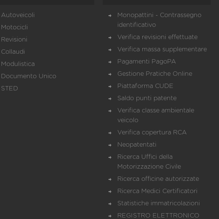
Autoveicoli
Monopattini - Contrassegno
identificativo
Motocicli
Verifica revisioni effettuate
Revisioni
Verifica massa supplementare
Collaudi
Pagamenti PagoPA
Modulistica
Gestione Pratiche Online
Documento Unico
Piattaforma CUDE
STED
Saldo punti patente
Verifica classe ambientale
veicolo
Verifica copertura RCA
Neopatentati
Ricerca Uffici della
Motorizzazione Civile
Ricerca officine autorizzate
Ricerca Medici Certificatori
Statistiche immatricolazioni
REGISTRO ELETTRONICO