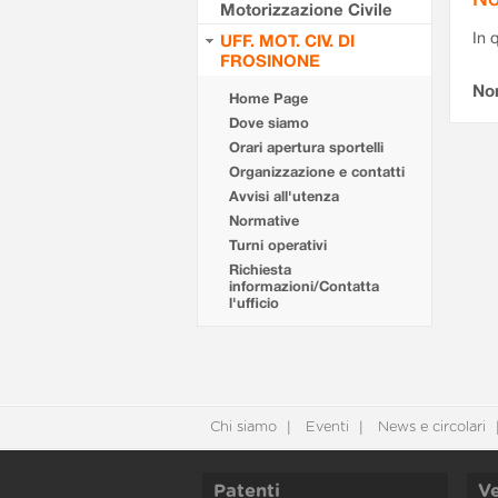
Motorizzazione Civile
In 
UFF. MOT. CIV. DI
FROSINONE
No
Home Page
Dove siamo
Orari apertura sportelli
Organizzazione e contatti
Avvisi all'utenza
Normative
Turni operativi
Richiesta
informazioni/Contatta
l'ufficio
Chi siamo
Eventi
News e circolari
Patenti
Ve