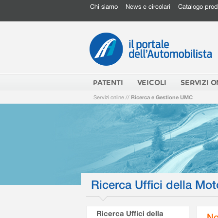
Chi siamo
News e circolari
Catalogo prod
PATENTI
VEICOLI
SERVIZI O
Servizi online
//
Ricerca e Gestione UMC
Ricerca Uffici della Mot
Ricerca Uffici della
No