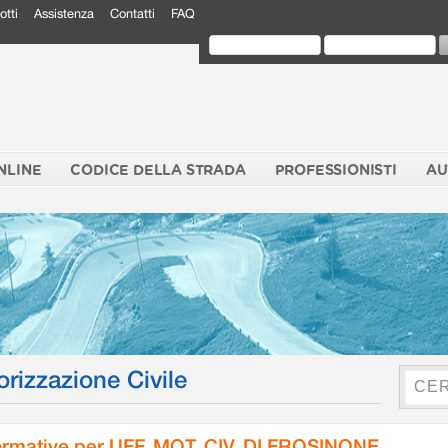
otti
Assistenza
Contatti
FAQ
NLINE
CODICE DELLA STRADA
PROFESSIONISTI
AU
orizzazione Civile
rmative per UFF. MOT. CIV. DI FROSINONE