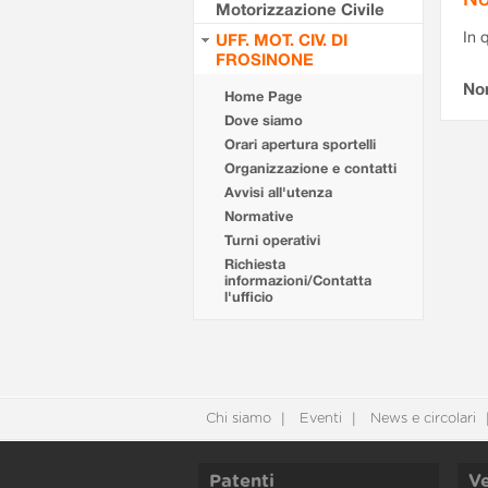
Motorizzazione Civile
In 
UFF. MOT. CIV. DI
FROSINONE
No
Home Page
Dove siamo
Orari apertura sportelli
Organizzazione e contatti
Avvisi all'utenza
Normative
Turni operativi
Richiesta
informazioni/Contatta
l'ufficio
Chi siamo
Eventi
News e circolari
Patenti
Ve