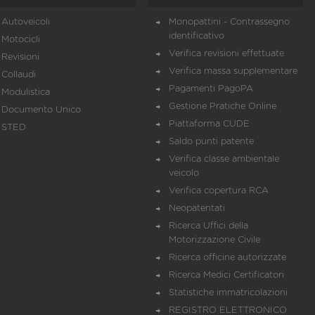
Autoveicoli
Monopattini - Contrassegno
identificativo
Motocicli
Verifica revisioni effettuate
Revisioni
Verifica massa supplementare
Collaudi
Pagamenti PagoPA
Modulistica
Gestione Pratiche Online
Documento Unico
Piattaforma CUDE
STED
Saldo punti patente
Verifica classe ambientale
veicolo
Verifica copertura RCA
Neopatentati
Ricerca Uffici della
Motorizzazione Civile
Ricerca officine autorizzate
Ricerca Medici Certificatori
Statistiche immatricolazioni
REGISTRO ELETTRONICO