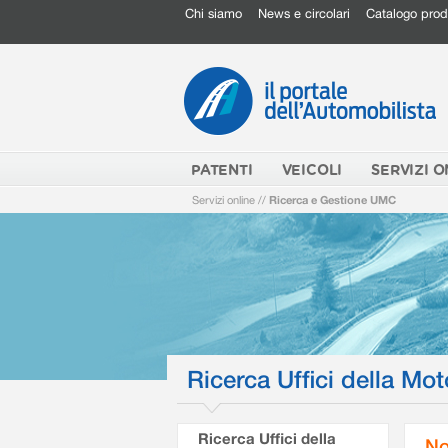
Chi siamo
News e circolari
Catalogo prod
PATENTI
VEICOLI
SERVIZI O
Servizi online
//
Ricerca e Gestione UMC
Ricerca Uffici della Mot
Ricerca Uffici della
No