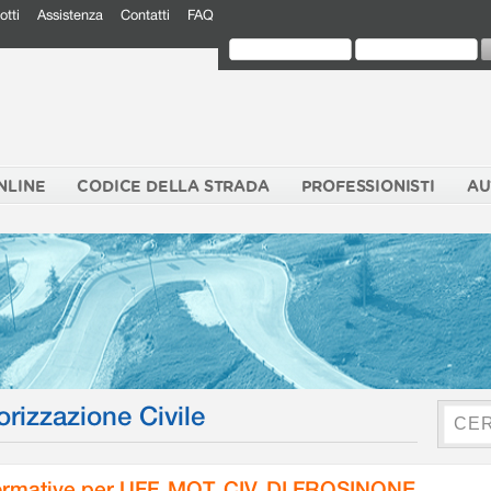
otti
Assistenza
Contatti
FAQ
NLINE
CODICE DELLA STRADA
PROFESSIONISTI
AU
orizzazione Civile
rmative per UFF. MOT. CIV. DI FROSINONE