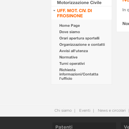
Motorizzazione Civile
In 
UFF. MOT. CIV. DI
FROSINONE
No
Home Page
Dove siamo
Orari apertura sportelli
Organizzazione e contatti
Avvisi all'utenza
Normative
Turni operativi
Richiesta
informazioni/Contatta
l'ufficio
Chi siamo
Eventi
News e circolari
Patenti
Ve