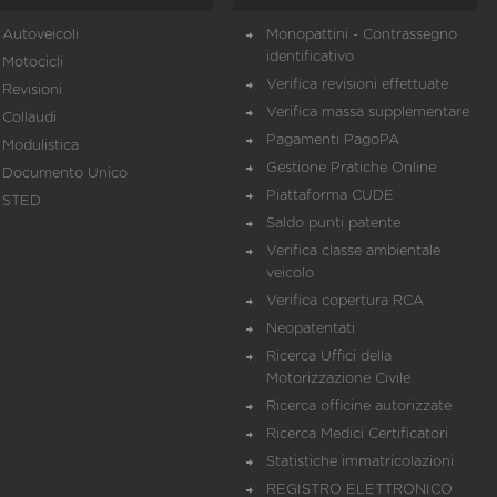
Autoveicoli
Monopattini - Contrassegno
identificativo
Motocicli
Verifica revisioni effettuate
Revisioni
Verifica massa supplementare
Collaudi
Pagamenti PagoPA
Modulistica
Gestione Pratiche Online
Documento Unico
Piattaforma CUDE
STED
Saldo punti patente
Verifica classe ambientale
veicolo
Verifica copertura RCA
Neopatentati
Ricerca Uffici della
Motorizzazione Civile
Ricerca officine autorizzate
Ricerca Medici Certificatori
Statistiche immatricolazioni
REGISTRO ELETTRONICO