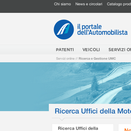
Chi siamo
News e circolari
Catalogo prod
PATENTI
VEICOLI
SERVIZI O
Servizi online
//
Ricerca e Gestione UMC
Ricerca Uffici della Mot
Ricerca Uffici della
No