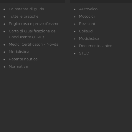
La patente di guida
Autoveicoli
Tutte le pratiche
Motocicli
Foglio rosa e prove d’esame
Revisioni
Carta di Qualificazione del
Collaudi
Conducente (CQC)
Modulistica
Medici Certificatori - Novità
Documento Unico
Modulistica
STED
Patente nautica
Normativa