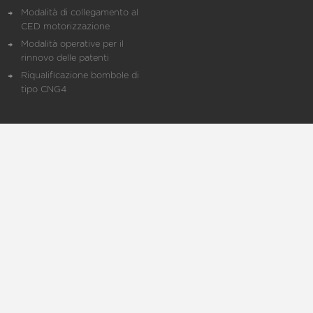
Modalità di collegamento al
CED motorizzazione
Modalità operative per il
rinnovo delle patenti
Riqualificazione bombole di
tipo CNG4