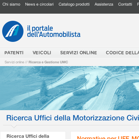
Chi siamo
News e circolari
Catalogo prodotti
Assistenza
Contatti
PATENTI
VEICOLI
SERVIZI ONLINE
CODICE DELL
Servizi online
//
Ricerca e Gestione UMC
Ricerca Uffici della Motorizzazione Civi
Ricerca Uffici della
Normative per UFF. M