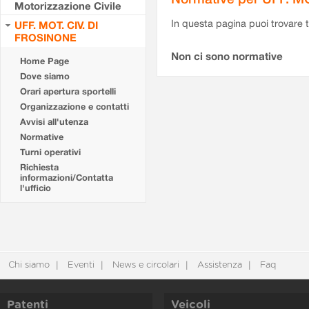
Motorizzazione Civile
In questa pagina puoi trovare t
UFF. MOT. CIV. DI
FROSINONE
Non ci sono normative
Home Page
Dove siamo
Orari apertura sportelli
Organizzazione e contatti
Avvisi all'utenza
Normative
Turni operativi
Richiesta
informazioni/Contatta
l'ufficio
Chi siamo
Eventi
News e circolari
Assistenza
Faq
Patenti
Veicoli