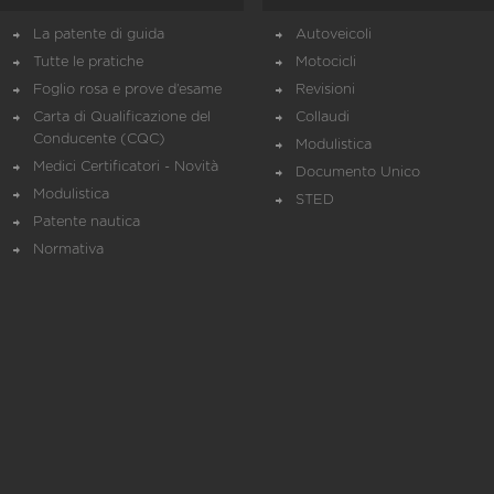
La patente di guida
Autoveicoli
Tutte le pratiche
Motocicli
Foglio rosa e prove d’esame
Revisioni
Carta di Qualificazione del
Collaudi
Conducente (CQC)
Modulistica
Medici Certificatori - Novità
Documento Unico
Modulistica
STED
Patente nautica
Normativa