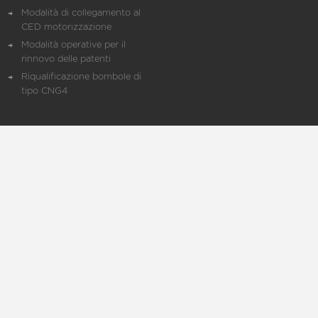
Modalità di collegamento al
CED motorizzazione
Modalità operative per il
rinnovo delle patenti
Riqualificazione bombole di
tipo CNG4