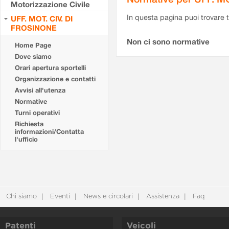
Motorizzazione Civile
In questa pagina puoi trovare t
UFF. MOT. CIV. DI
FROSINONE
Non ci sono normative
Home Page
Dove siamo
Orari apertura sportelli
Organizzazione e contatti
Avvisi all'utenza
Normative
Turni operativi
Richiesta
informazioni/Contatta
l'ufficio
Chi siamo
Eventi
News e circolari
Assistenza
Faq
Patenti
Veicoli