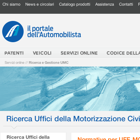
Chi siamo
News e circolari
Catalogo prodotti
Assistenza
Contatti
PATENTI
VEICOLI
SERVIZI ONLINE
CODICE DELL
Servizi online
//
Ricerca e Gestione UMC
Ricerca Uffici della Motorizzazione Civi
Ricerca Uffici della
Normative per UFF. M