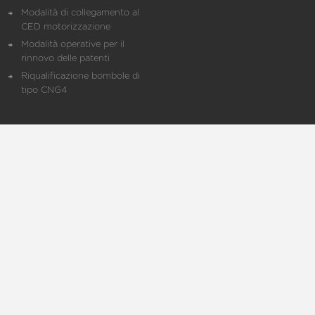
Modalità di collegamento al
CED motorizzazione
Modalità operative per il
rinnovo delle patenti
Riqualificazione bombole di
tipo CNG4