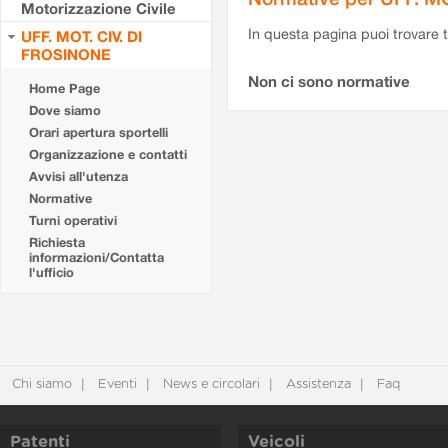
Motorizzazione Civile
In questa pagina puoi trovare t
UFF. MOT. CIV. DI
FROSINONE
Non ci sono normative
Home Page
Dove siamo
Orari apertura sportelli
Organizzazione e contatti
Avvisi all'utenza
Normative
Turni operativi
Richiesta
informazioni/Contatta
l'ufficio
Chi siamo
Eventi
News e circolari
Assistenza
Faq
Patenti
Veicoli