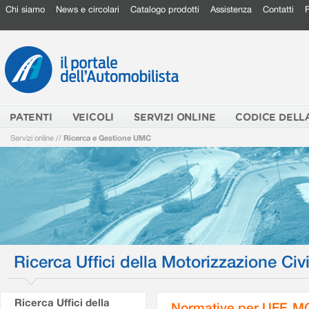
Chi siamo
News e circolari
Catalogo prodotti
Assistenza
Contatti
PATENTI
VEICOLI
SERVIZI ONLINE
CODICE DELL
Servizi online
//
Ricerca e Gestione UMC
Ricerca Uffici della Motorizzazione Civi
Ricerca Uffici della
Normative per UFF. M