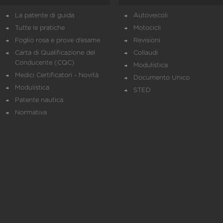
La patente di guida
Autoveicoli
Tutte le pratiche
Motocicli
Foglio rosa e prove d’esame
Revisioni
Carta di Qualificazione del
Collaudi
Conducente (CQC)
Modulistica
Medici Certificatori - Novità
Documento Unico
Modulistica
STED
Patente nautica
Normativa