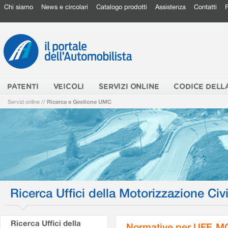
Chi siamo
News e circolari
Catalogo prodotti
Assistenza
Contatti
PATENTI
VEICOLI
SERVIZI ONLINE
CODICE DELL
Servizi online
//
Ricerca e Gestione UMC
Ricerca Uffici della Motorizzazione Civi
Ricerca Uffici della
Normative per UFF. M