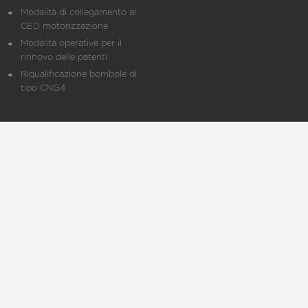
Modalità di collegamento al
CED motorizzazione
Modalità operative per il
rinnovo delle patenti
Riqualificazione bombole di
tipo CNG4