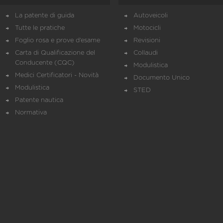
La patente di guida
Autoveicoli
Tutte le pratiche
Motocicli
Foglio rosa e prove d’esame
Revisioni
Carta di Qualificazione del
Collaudi
Conducente (CQC)
Modulistica
Medici Certificatori - Novità
Documento Unico
Modulistica
STED
Patente nautica
Normativa