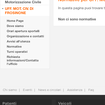
Motorizzazione Civile
In questa pagina puoi trovare t
UFF. MOT. CIV. DI
FROSINONE
Non ci sono normative
Home Page
Dove siamo
Orari apertura sportelli
Organizzazione e contatti
Avvisi all'utenza
Normative
Turni operativi
Richiesta
informazioni/Contatta
l'ufficio
Chi siamo
Eventi
News e circolari
Assistenza
Faq
Patenti
Veicoli