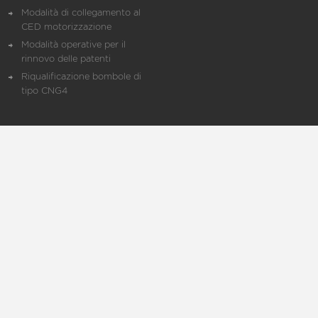
Modalità di collegamento al
CED motorizzazione
Modalità operative per il
rinnovo delle patenti
Riqualificazione bombole di
tipo CNG4