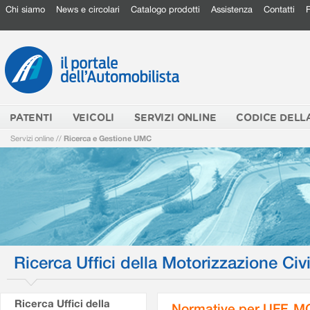
Chi siamo
News e circolari
Catalogo prodotti
Assistenza
Contatti
PATENTI
VEICOLI
SERVIZI ONLINE
CODICE DELL
Servizi online
//
Ricerca e Gestione UMC
Ricerca Uffici della Motorizzazione Civi
Ricerca Uffici della
Normative per UFF. M