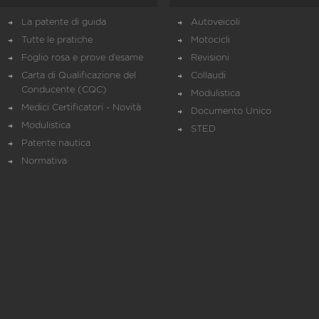
La patente di guida
Autoveicoli
Tutte le pratiche
Motocicli
Foglio rosa e prove d’esame
Revisioni
Carta di Qualificazione del
Collaudi
Conducente (CQC)
Modulistica
Medici Certificatori - Novità
Documento Unico
Modulistica
STED
Patente nautica
Normativa