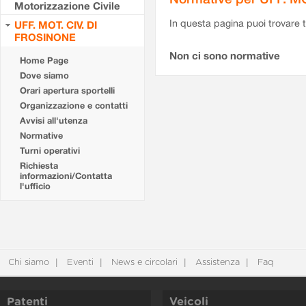
Motorizzazione Civile
In questa pagina puoi trovare t
UFF. MOT. CIV. DI
FROSINONE
Non ci sono normative
Home Page
Dove siamo
Orari apertura sportelli
Organizzazione e contatti
Avvisi all'utenza
Normative
Turni operativi
Richiesta
informazioni/Contatta
l'ufficio
Chi siamo
Eventi
News e circolari
Assistenza
Faq
Patenti
Veicoli