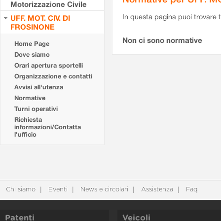
Motorizzazione Civile
In questa pagina puoi trovare t
UFF. MOT. CIV. DI
FROSINONE
Non ci sono normative
Home Page
Dove siamo
Orari apertura sportelli
Organizzazione e contatti
Avvisi all'utenza
Normative
Turni operativi
Richiesta
informazioni/Contatta
l'ufficio
Chi siamo
Eventi
News e circolari
Assistenza
Faq
Patenti
Veicoli