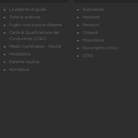
La patente di guida
Autoveicoli
Tutte le pratiche
Motocicli
Foglio rosa e prove d’esame
Revisioni
Carta di Qualificazione del
Collaudi
Conducente (CQC)
Modulistica
Medici Certificatori - Novità
Documento Unico
Modulistica
STED
Patente nautica
Normativa