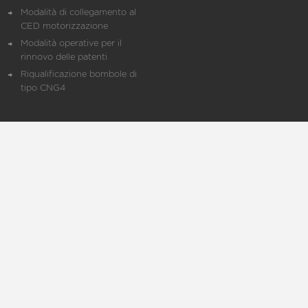
Modalità di collegamento al
CED motorizzazione
Modalità operative per il
rinnovo delle patenti
Riqualificazione bombole di
tipo CNG4