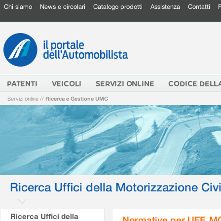
Chi siamo
News e circolari
Catalogo prodotti
Assistenza
Contatti
PATENTI
VEICOLI
SERVIZI ONLINE
CODICE DELL
Servizi online
//
Ricerca e Gestione UMC
Ricerca Uffici della Motorizzazione Civi
Ricerca Uffici della
Normative per UFF. M