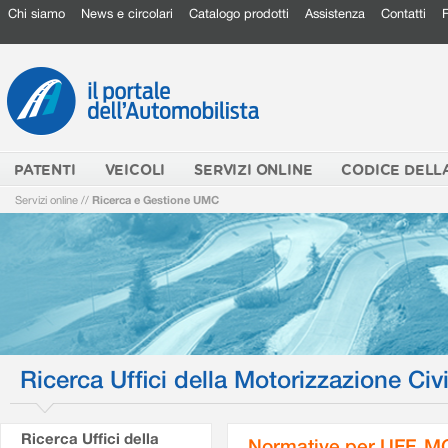
Chi siamo
News e circolari
Catalogo prodotti
Assistenza
Contatti
PATENTI
VEICOLI
SERVIZI ONLINE
CODICE DELL
Servizi online
//
Ricerca e Gestione UMC
Ricerca Uffici della Motorizzazione Civi
Ricerca Uffici della
Normative per UFF. M