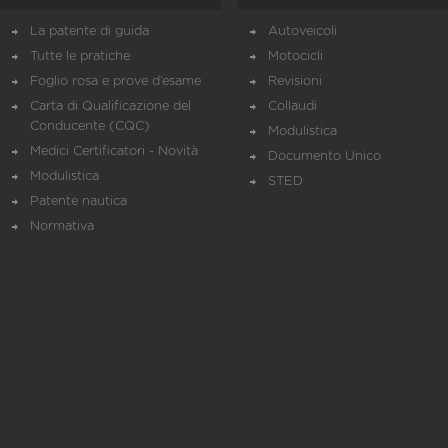
La patente di guida
Autoveicoli
Tutte le pratiche
Motocicli
Foglio rosa e prove d’esame
Revisioni
Carta di Qualificazione del
Collaudi
Conducente (CQC)
Modulistica
Medici Certificatori - Novità
Documento Unico
Modulistica
STED
Patente nautica
Normativa