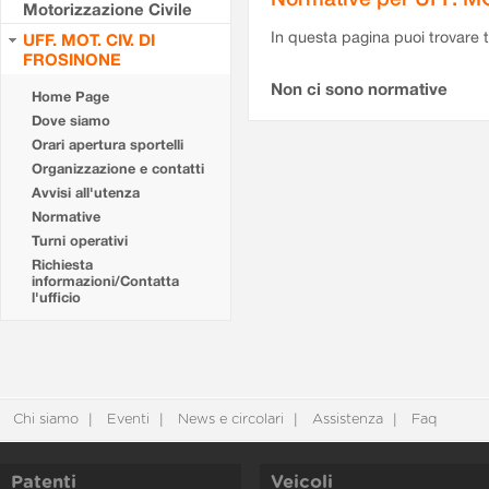
Motorizzazione Civile
In questa pagina puoi trovare t
UFF. MOT. CIV. DI
FROSINONE
Non ci sono normative
Home Page
Dove siamo
Orari apertura sportelli
Organizzazione e contatti
Avvisi all'utenza
Normative
Turni operativi
Richiesta
informazioni/Contatta
l'ufficio
Chi siamo
Eventi
News e circolari
Assistenza
Faq
Patenti
Veicoli