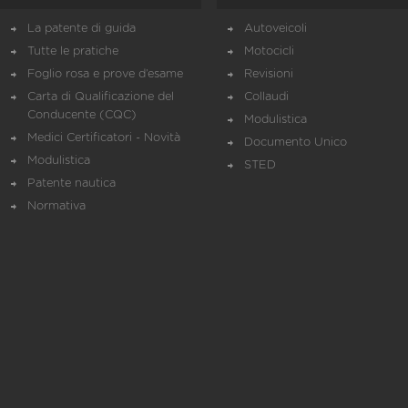
La patente di guida
Autoveicoli
Tutte le pratiche
Motocicli
Foglio rosa e prove d’esame
Revisioni
Carta di Qualificazione del
Collaudi
Conducente (CQC)
Modulistica
Medici Certificatori - Novità
Documento Unico
Modulistica
STED
Patente nautica
Normativa