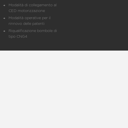
Modalità di collegamento al
CED motorizzazione
Modalità operative per il
rinnovo delle patenti
Riqualificazione bombole di
tipo CNG4