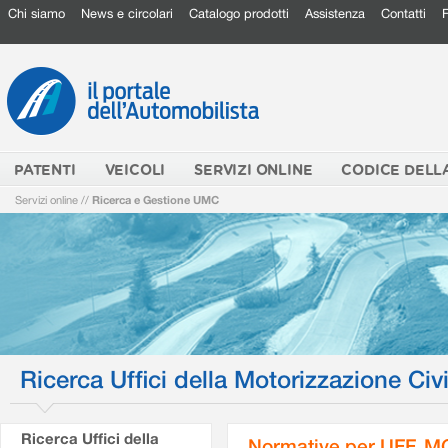
Chi siamo
News e circolari
Catalogo prodotti
Assistenza
Contatti
PATENTI
VEICOLI
SERVIZI ONLINE
CODICE DELL
Servizi online
//
Ricerca e Gestione UMC
Ricerca Uffici della Motorizzazione Civi
Ricerca Uffici della
Normative per UFF. M