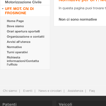
Motorizzazione Civile
In questa pagina puoi trovare t
UFF. MOT. CIV. DI
FROSINONE
Non ci sono normative
Home Page
Dove siamo
Orari apertura sportelli
Organizzazione e contatti
Avvisi all'utenza
Normative
Turni operativi
Richiesta
informazioni/Contatta
l'ufficio
Chi siamo
Eventi
News e circolari
Assistenza
Faq
Patenti
Veicoli