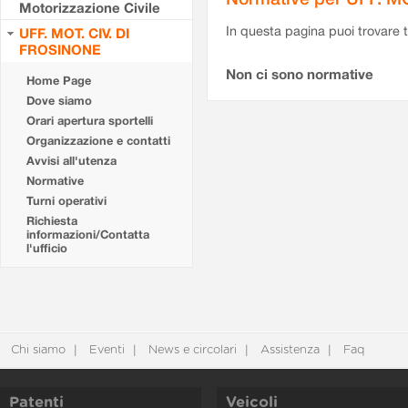
Motorizzazione Civile
In questa pagina puoi trovare t
UFF. MOT. CIV. DI
FROSINONE
Non ci sono normative
Home Page
Dove siamo
Orari apertura sportelli
Organizzazione e contatti
Avvisi all'utenza
Normative
Turni operativi
Richiesta
informazioni/Contatta
l'ufficio
Chi siamo
Eventi
News e circolari
Assistenza
Faq
Patenti
Veicoli