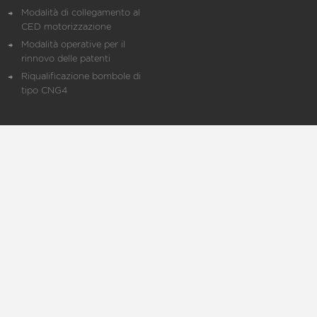
Modalità di collegamento al
CED motorizzazione
Modalità operative per il
rinnovo delle patenti
Riqualificazione bombole di
tipo CNG4