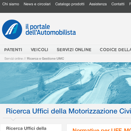
Chi siamo
News e circolari
Catalogo prodotti
Assistenza
Contatti
PATENTI
VEICOLI
SERVIZI ONLINE
CODICE DELL
Servizi online
//
Ricerca e Gestione UMC
Ricerca Uffici della Motorizzazione Civi
Ricerca Uffici della
Normative per UFF. M