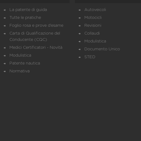
La patente di guida
Autoveicoli
Tutte le pratiche
Motocicli
Foglio rosa e prove d’esame
Revisioni
Carta di Qualificazione del
Collaudi
Conducente (CQC)
Modulistica
Medici Certificatori - Novità
Documento Unico
Modulistica
STED
Patente nautica
Normativa