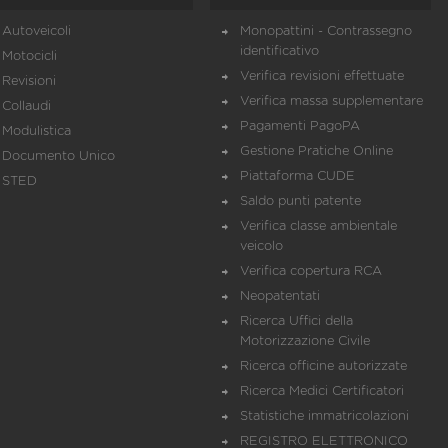
Autoveicoli
Monopattini - Contrassegno
identificativo
Motocicli
Verifica revisioni effettuate
Revisioni
Verifica massa supplementare
Collaudi
Pagamenti PagoPA
Modulistica
Gestione Pratiche Online
Documento Unico
Piattaforma CUDE
STED
Saldo punti patente
Verifica classe ambientale
veicolo
Verifica copertura RCA
Neopatentati
Ricerca Uffici della
Motorizzazione Civile
Ricerca officine autorizzate
Ricerca Medici Certificatori
Statistiche immatricolazioni
REGISTRO ELETTRONICO