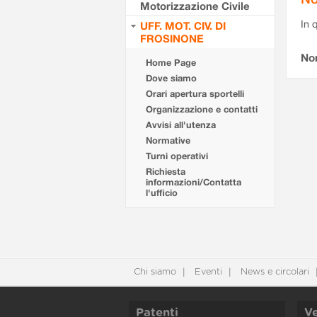
Motorizzazione Civile
In 
UFF. MOT. CIV. DI
FROSINONE
No
Home Page
Dove siamo
Orari apertura sportelli
Organizzazione e contatti
Avvisi all'utenza
Normative
Turni operativi
Richiesta
informazioni/Contatta
l'ufficio
Chi siamo
Eventi
News e circolari
Patenti
Ve