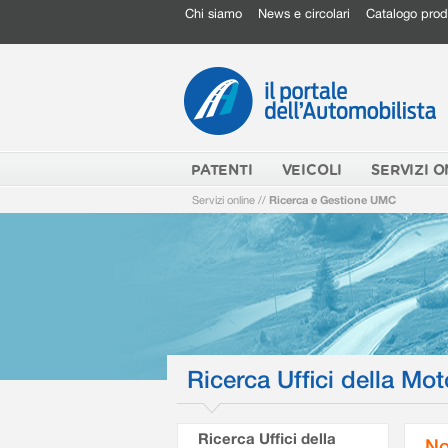
Chi siamo
News e circolari
Catalogo prod
PATENTI
VEICOLI
SERVIZI O
Servizi online
//
Ricerca e Gestione UMC
Ricerca Uffici della Mot
Ricerca Uffici della
No