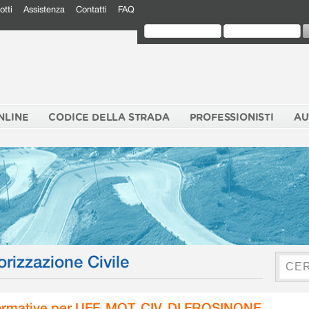
otti
Assistenza
Contatti
FAQ
NLINE
CODICE DELLA STRADA
PROFESSIONISTI
AU
orizzazione Civile
rmative per UFF. MOT. CIV. DI FROSINONE