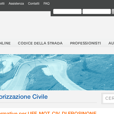
otti
Assistenza
Contatti
FAQ
NLINE
CODICE DELLA STRADA
PROFESSIONISTI
AU
orizzazione Civile
rmative per UFF. MOT. CIV. DI FROSINONE