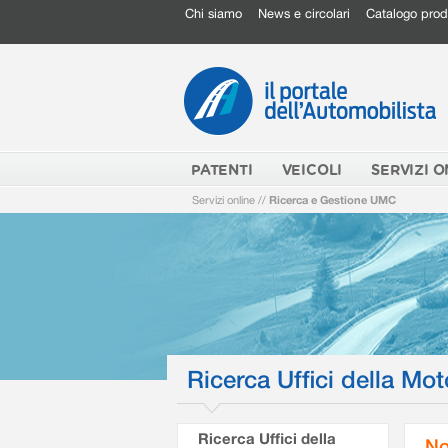
Chi siamo
News e circolari
Catalogo prod
PATENTI
VEICOLI
SERVIZI O
Servizi online
//
Ricerca e Gestione UMC
Ricerca Uffici della Mot
Ricerca Uffici della
No