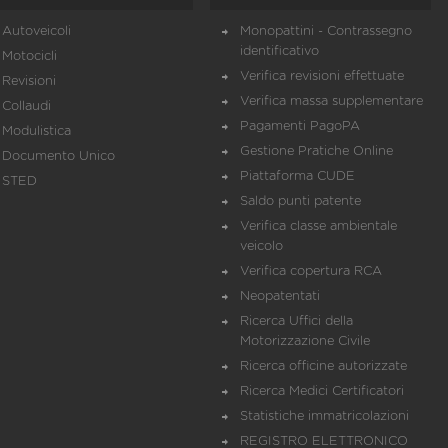
Autoveicoli
Monopattini - Contrassegno
identificativo
Motocicli
Verifica revisioni effettuate
Revisioni
Verifica massa supplementare
Collaudi
Pagamenti PagoPA
Modulistica
Gestione Pratiche Online
Documento Unico
Piattaforma CUDE
STED
Saldo punti patente
Verifica classe ambientale
veicolo
Verifica copertura RCA
Neopatentati
Ricerca Uffici della
Motorizzazione Civile
Ricerca officine autorizzate
Ricerca Medici Certificatori
Statistiche immatricolazioni
REGISTRO ELETTRONICO