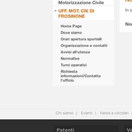
Motorizzazione Civile
In 
UFF. MOT. CIV. DI
FROSINONE
No
Home Page
Dove siamo
Orari apertura sportelli
Organizzazione e contatti
Avvisi all'utenza
Normative
Turni operativi
Richiesta
informazioni/Contatta
l'ufficio
Chi siamo
Eventi
News e circolari
Patenti
Ve