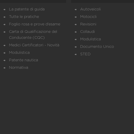
La patente di guida
Autoveicoli
Tutte le pratiche
Motocicli
Foglio rosa e prove d’esame
Revisioni
Carta di Qualificazione del
Collaudi
Conducente (CQC)
Modulistica
Medici Certificatori - Novità
Documento Unico
Modulistica
STED
Patente nautica
Normativa