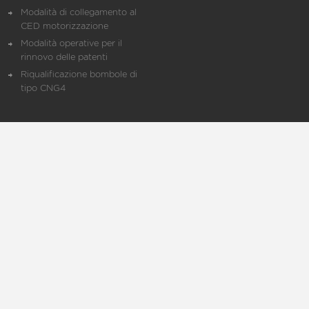
Modalità di collegamento al
CED motorizzazione
Modalità operative per il
rinnovo delle patenti
Riqualificazione bombole di
tipo CNG4