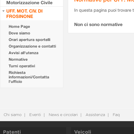
Motorizzazione Civile
In questa pagina puoi trovare t
UFF. MOT. CIV. DI
FROSINONE
Non ci sono normative
Home Page
Dove siamo
Orari apertura sportelli
Organizzazione e contatti
Avvisi all'utenza
Normative
Turni operativi
Richiesta
informazioni/Contatta
l'ufficio
Chi siamo
Eventi
News e circolari
Assistenza
Faq
Patenti
Veicoli