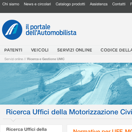
Chi siamo
News e circolari
Catalogo prodotti
Assistenza
Contatti
PATENTI
VEICOLI
SERVIZI ONLINE
CODICE DELL
Servizi online
//
Ricerca e Gestione UMC
Ricerca Uffici della Motorizzazione Civi
Ricerca Uffici della
Normative per UFF. M