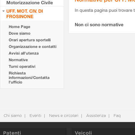
Motorizzazione Civile
In questa pagina puoi trovare t
UFF. MOT. CIV. DI
FROSINONE
Non ci sono normative
Home Page
Dove siamo
Orari apertura sportelli
Organizzazione e contatti
Avvisi all'utenza
Normative
Turni operativi
Richiesta
informazioni/Contatta
l'ufficio
Chi siamo
Eventi
News e circolari
Assistenza
Faq
Patenti
Veicoli