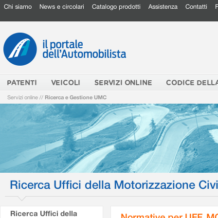
Chi siamo
News e circolari
Catalogo prodotti
Assistenza
Contatti
PATENTI
VEICOLI
SERVIZI ONLINE
CODICE DELL
Servizi online
//
Ricerca e Gestione UMC
Ricerca Uffici della Motorizzazione Civi
Ricerca Uffici della
Normative per UFF. M