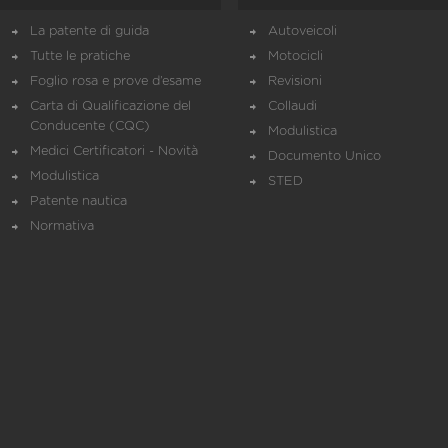
La patente di guida
Autoveicoli
Tutte le pratiche
Motocicli
Foglio rosa e prove d’esame
Revisioni
Carta di Qualificazione del
Collaudi
Conducente (CQC)
Modulistica
Medici Certificatori - Novità
Documento Unico
Modulistica
STED
Patente nautica
Normativa