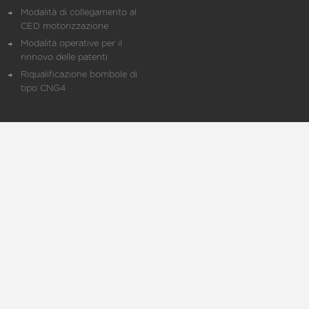
Modalità di collegamento al
CED motorizzazione
Modalità operative per il
rinnovo delle patenti
Riqualificazione bombole di
tipo CNG4