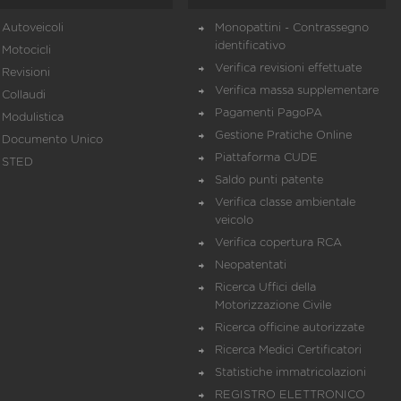
Autoveicoli
Monopattini - Contrassegno
identificativo
Motocicli
Verifica revisioni effettuate
Revisioni
Verifica massa supplementare
Collaudi
Pagamenti PagoPA
Modulistica
Gestione Pratiche Online
Documento Unico
Piattaforma CUDE
STED
Saldo punti patente
Verifica classe ambientale
veicolo
Verifica copertura RCA
Neopatentati
Ricerca Uffici della
Motorizzazione Civile
Ricerca officine autorizzate
Ricerca Medici Certificatori
Statistiche immatricolazioni
REGISTRO ELETTRONICO