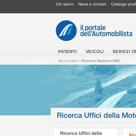
Chi siamo
News e circolari
Catalogo prod
PATENTI
VEICOLI
SERVIZI O
Servizi online
//
Ricerca e Gestione UMC
Ricerca Uffici della Mot
Ricerca Uffici della
No