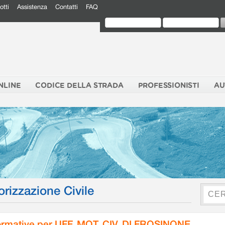
otti
Assistenza
Contatti
FAQ
NLINE
CODICE DELLA STRADA
PROFESSIONISTI
AU
orizzazione Civile
rmative per UFF. MOT. CIV. DI FROSINONE