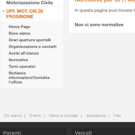
Motorizzazione Civile
In questa pagina puoi trovare t
UFF. MOT. CIV. DI
FROSINONE
Non ci sono normative
Home Page
Dove siamo
Orari apertura sportelli
Organizzazione e contatti
Avvisi all'utenza
Normative
Turni operativi
Richiesta
informazioni/Contatta
l'ufficio
Chi siamo
Eventi
News e circolari
Assistenza
Faq
Patenti
Veicoli