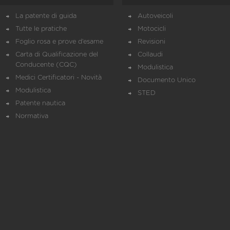
La patente di guida
Autoveicoli
Tutte le pratiche
Motocicli
Foglio rosa e prove d’esame
Revisioni
Carta di Qualificazione del
Collaudi
Conducente (CQC)
Modulistica
Medici Certificatori - Novità
Documento Unico
Modulistica
STED
Patente nautica
Normativa