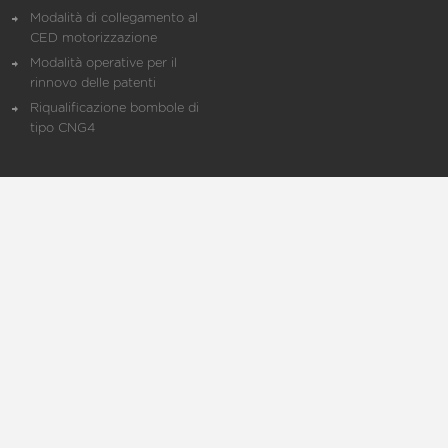
Modalità di collegamento al
CED motorizzazione
Modalità operative per il
rinnovo delle patenti
Riqualificazione bombole di
tipo CNG4