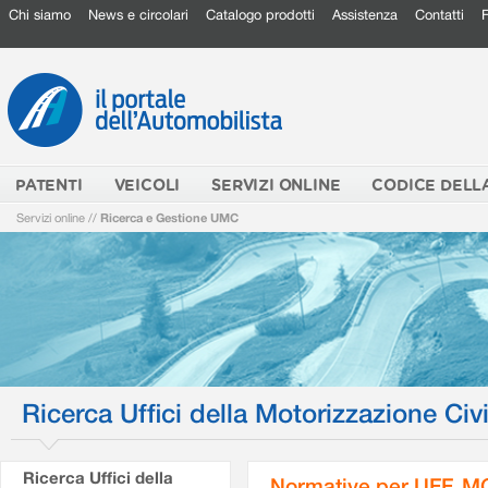
Chi siamo
News e circolari
Catalogo prodotti
Assistenza
Contatti
PATENTI
VEICOLI
SERVIZI ONLINE
CODICE DELL
Servizi online
//
Ricerca e Gestione UMC
Ricerca Uffici della Motorizzazione Civi
Ricerca Uffici della
Normative per UFF. M