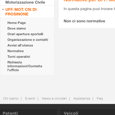
Motorizzazione Civile
In questa pagina puoi trovare t
UFF. MOT. CIV. DI
FROSINONE
Non ci sono normative
Home Page
Dove siamo
Orari apertura sportelli
Organizzazione e contatti
Avvisi all'utenza
Normative
Turni operativi
Richiesta
informazioni/Contatta
l'ufficio
Chi siamo
Eventi
News e circolari
Assistenza
Faq
Patenti
Veicoli