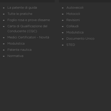
La patente di guida
Autoveicoli
Tutte le pratiche
Motocicli
Foglio rosa e prove d’esame
Revisioni
Carta di Qualificazione del
Collaudi
Conducente (CQC)
Modulistica
Medici Certificatori - Novità
Documento Unico
Modulistica
STED
Patente nautica
Normativa