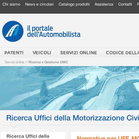
Chi siamo
News e circolari
Catalogo prodotti
Assistenza
Contatti
PATENTI
VEICOLI
SERVIZI ONLINE
CODICE DELL
Servizi online
//
Ricerca e Gestione UMC
Ricerca Uffici della Motorizzazione Civi
Ricerca Uffici della
Normative per UFF. M