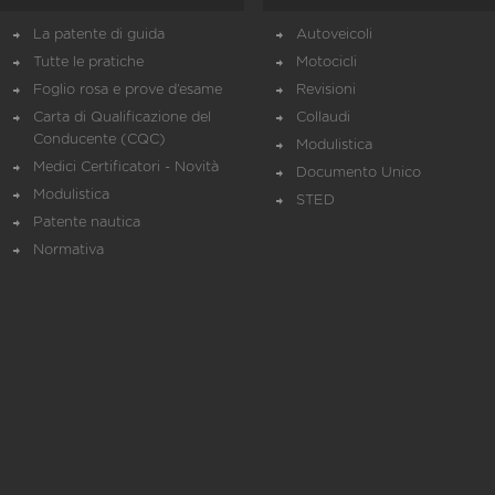
La patente di guida
Autoveicoli
Tutte le pratiche
Motocicli
Foglio rosa e prove d’esame
Revisioni
Carta di Qualificazione del
Collaudi
Conducente (CQC)
Modulistica
Medici Certificatori - Novità
Documento Unico
Modulistica
STED
Patente nautica
Normativa