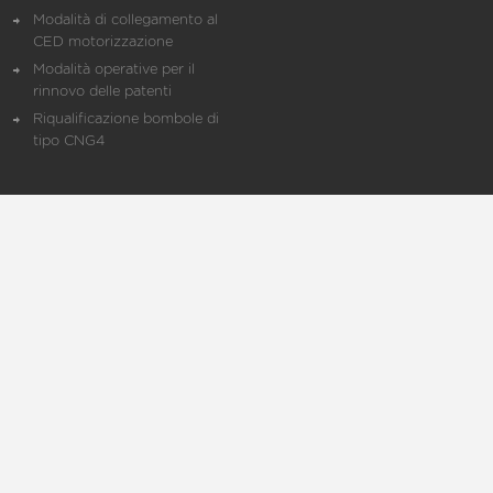
Modalità di collegamento al
CED motorizzazione
Modalità operative per il
rinnovo delle patenti
Riqualificazione bombole di
tipo CNG4