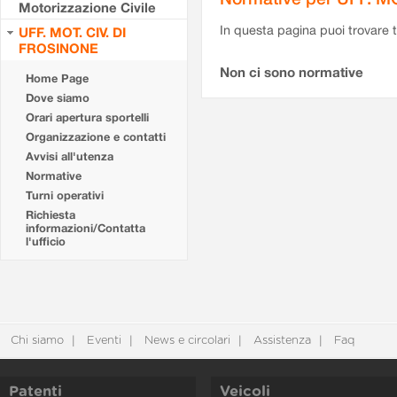
Motorizzazione Civile
In questa pagina puoi trovare t
UFF. MOT. CIV. DI
FROSINONE
Non ci sono normative
Home Page
Dove siamo
Orari apertura sportelli
Organizzazione e contatti
Avvisi all'utenza
Normative
Turni operativi
Richiesta
informazioni/Contatta
l'ufficio
Chi siamo
Eventi
News e circolari
Assistenza
Faq
Patenti
Veicoli