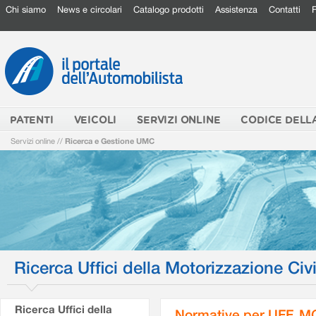
Chi siamo
News e circolari
Catalogo prodotti
Assistenza
Contatti
PATENTI
VEICOLI
SERVIZI ONLINE
CODICE DELL
Servizi online
//
Ricerca e Gestione UMC
Ricerca Uffici della Motorizzazione Civi
Ricerca Uffici della
Normative per UFF. M