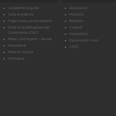
La patente di guida
Autoveicoli
Tutte le pratiche
Motocicli
Foglio rosa e prove d’esame
Revisioni
Carta di Qualificazione del
Collaudi
Conducente (CQC)
Modulistica
Medici Certificatori - Novità
Documento Unico
Modulistica
STED
Patente nautica
Normativa