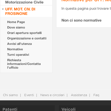
Motorizzazione Civile
In questa pagina puoi trovare t
UFF. MOT. CIV. DI
FROSINONE
Non ci sono normative
Home Page
Dove siamo
Orari apertura sportelli
Organizzazione e contatti
Avvisi all'utenza
Normative
Turni operativi
Richiesta
informazioni/Contatta
l'ufficio
Chi siamo
Eventi
News e circolari
Assistenza
Faq
Patenti
Veicoli