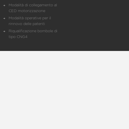
Modalità di collegamento al
CED motorizzazione
Modalità operative per il
rinnovo delle patenti
Riqualificazione bombole di
tipo CNG4