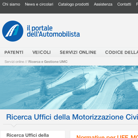
Chi siamo
News e circolari
Catalogo prodotti
Assistenza
Contatti
PATENTI
VEICOLI
SERVIZI ONLINE
CODICE DELL
Servizi online
//
Ricerca e Gestione UMC
Ricerca Uffici della Motorizzazione Civi
Ricerca Uffici della
Normative per UFF. M