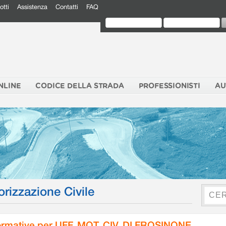
otti
Assistenza
Contatti
FAQ
NLINE
CODICE DELLA STRADA
PROFESSIONISTI
AU
orizzazione Civile
rmative per UFF. MOT. CIV. DI FROSINONE