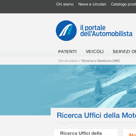
Chi siamo
News e circolari
Catalogo prod
PATENTI
VEICOLI
SERVIZI O
Servizi online
//
Ricerca e Gestione UMC
Ricerca Uffici della Mot
Ricerca Uffici della
No