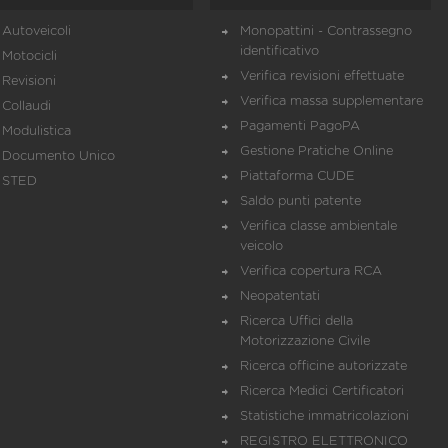
Autoveicoli
Monopattini - Contrassegno
identificativo
Motocicli
Verifica revisioni effettuate
Revisioni
Verifica massa supplementare
Collaudi
Pagamenti PagoPA
Modulistica
Gestione Pratiche Online
Documento Unico
Piattaforma CUDE
STED
Saldo punti patente
Verifica classe ambientale
veicolo
Verifica copertura RCA
Neopatentati
Ricerca Uffici della
Motorizzazione Civile
Ricerca officine autorizzate
Ricerca Medici Certificatori
Statistiche immatricolazioni
REGISTRO ELETTRONICO