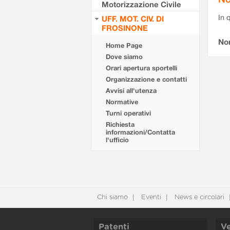
Motorizzazione Civile
In 
UFF. MOT. CIV. DI
FROSINONE
No
Home Page
Dove siamo
Orari apertura sportelli
Organizzazione e contatti
Avvisi all'utenza
Normative
Turni operativi
Richiesta
informazioni/Contatta
l'ufficio
Chi siamo
Eventi
News e circolari
Patenti
Ve