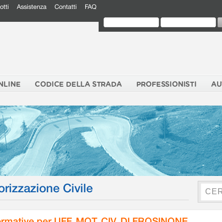
otti
Assistenza
Contatti
FAQ
NLINE
CODICE DELLA STRADA
PROFESSIONISTI
AU
orizzazione Civile
rmative per UFF. MOT. CIV. DI FROSINONE