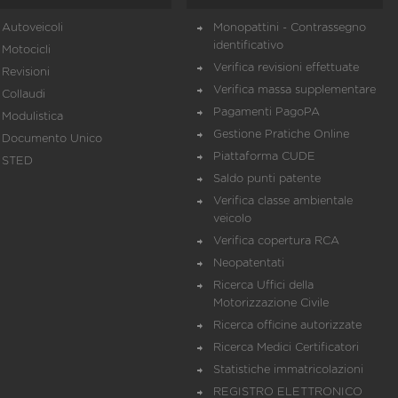
Autoveicoli
Monopattini - Contrassegno
identificativo
Motocicli
Verifica revisioni effettuate
Revisioni
Verifica massa supplementare
Collaudi
Pagamenti PagoPA
Modulistica
Gestione Pratiche Online
Documento Unico
Piattaforma CUDE
STED
Saldo punti patente
Verifica classe ambientale
veicolo
Verifica copertura RCA
Neopatentati
Ricerca Uffici della
Motorizzazione Civile
Ricerca officine autorizzate
Ricerca Medici Certificatori
Statistiche immatricolazioni
REGISTRO ELETTRONICO