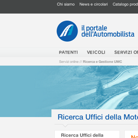
Chi siamo
News e circolari
Catalogo prod
PATENTI
VEICOLI
SERVIZI O
Servizi online
//
Ricerca e Gestione UMC
Ricerca Uffici della Mot
Ricerca Uffici della
No