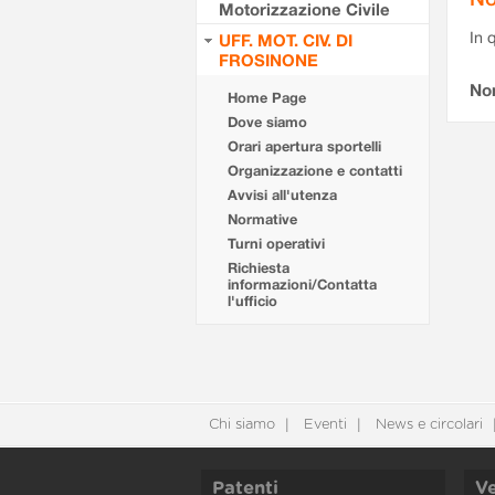
Motorizzazione Civile
In 
UFF. MOT. CIV. DI
FROSINONE
No
Home Page
Dove siamo
Orari apertura sportelli
Organizzazione e contatti
Avvisi all'utenza
Normative
Turni operativi
Richiesta
informazioni/Contatta
l'ufficio
Chi siamo
Eventi
News e circolari
Patenti
Ve