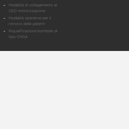
Modalità di collegamento al
CED motorizzazione
Modalità operative per il
rinnovo delle patenti
Riqualificazione bombole di
tipo CNG4