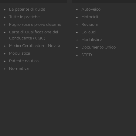
La patente di guida
Autoveicoli
Tutte le pratiche
Motocicli
Foglio rosa e prove d’esame
Revisioni
Carta di Qualificazione del
Collaudi
Conducente (CQC)
Modulistica
Medici Certificatori - Novità
Documento Unico
Modulistica
STED
Patente nautica
Normativa