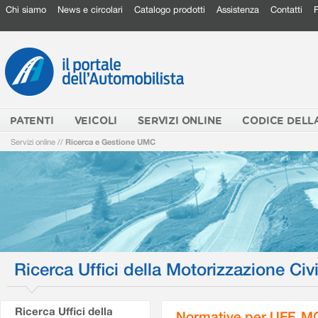
Chi siamo
News e circolari
Catalogo prodotti
Assistenza
Contatti
PATENTI
VEICOLI
SERVIZI ONLINE
CODICE DELL
Servizi online
//
Ricerca e Gestione UMC
Ricerca Uffici della Motorizzazione Civi
Ricerca Uffici della
Normative per UFF. M