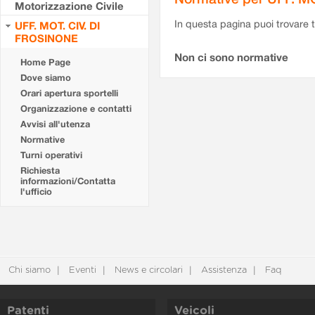
Motorizzazione Civile
In questa pagina puoi trovare t
UFF. MOT. CIV. DI
FROSINONE
Non ci sono normative
Home Page
Dove siamo
Orari apertura sportelli
Organizzazione e contatti
Avvisi all'utenza
Normative
Turni operativi
Richiesta
informazioni/Contatta
l'ufficio
Chi siamo
Eventi
News e circolari
Assistenza
Faq
Patenti
Veicoli