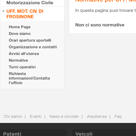
Motorizzazione Civile
In questa pagina puoi trovare t
UFF. MOT. CIV. DI
FROSINONE
Non ci sono normative
Home Page
Dove siamo
Orari apertura sportelli
Organizzazione e contatti
Avvisi all'utenza
Normative
Turni operativi
Richiesta
informazioni/Contatta
l'ufficio
Chi siamo
Eventi
News e circolari
Assistenza
Faq
Patenti
Veicoli