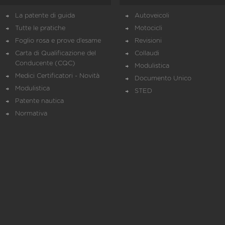
La patente di guida
Autoveicoli
Tutte le pratiche
Motocicli
Foglio rosa e prove d’esame
Revisioni
Carta di Qualificazione del
Collaudi
Conducente (CQC)
Modulistica
Medici Certificatori - Novità
Documento Unico
Modulistica
STED
Patente nautica
Normativa