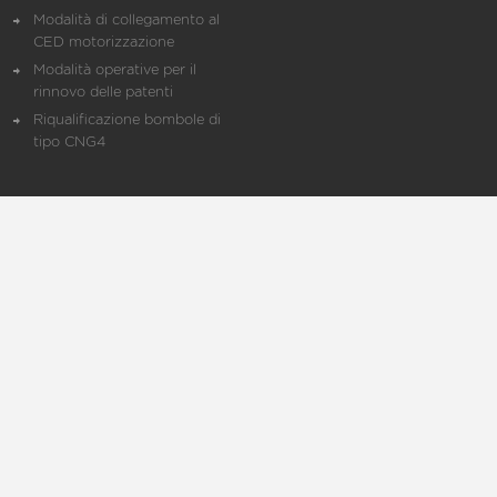
Modalità di collegamento al
CED motorizzazione
Modalità operative per il
rinnovo delle patenti
Riqualificazione bombole di
tipo CNG4