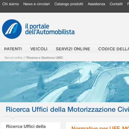
Chi siamo
News e circolari
Catalogo prodotti
Assistenza
Contatti
PATENTI
VEICOLI
SERVIZI ONLINE
CODICE DELL
Servizi online
//
Ricerca e Gestione UMC
Ricerca Uffici della Motorizzazione Civi
Ricerca Uffici della
Normative per UFF. M