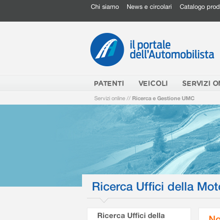
Chi siamo
News e circolari
Catalogo prod
PATENTI
VEICOLI
SERVIZI O
Servizi online
//
Ricerca e Gestione UMC
Ricerca Uffici della Mot
Ricerca Uffici della
No