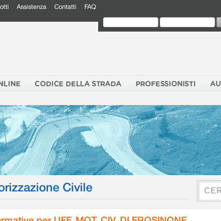
otti
Assistenza
Contatti
FAQ
NLINE
CODICE DELLA STRADA
PROFESSIONISTI
AU
orizzazione Civile
rmative per UFF. MOT. CIV. DI FROSINONE