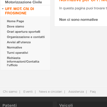
Motorizzazione Civile
In questa pagina puoi trovare t
UFF. MOT. CIV. DI
FROSINONE
Non ci sono normative
Home Page
Dove siamo
Orari apertura sportelli
Organizzazione e contatti
Avvisi all'utenza
Normative
Turni operativi
Richiesta
informazioni/Contatta
l'ufficio
Chi siamo
Eventi
News e circolari
Assistenza
Faq
Patenti
Veicoli