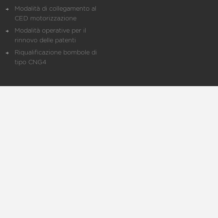
Modalità di collegamento al
CED motorizzazione
Modalità operative per il
rinnovo delle patenti
Riqualificazione bombole di
tipo CNG4