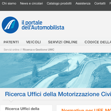
Chi siamo
News e circolari
Catalogo prodotti
Assistenza
Contatti
PATENTI
VEICOLI
SERVIZI ONLINE
CODICE DELL
Servizi online
//
Ricerca e Gestione UMC
Ricerca Uffici della Motorizzazione Civi
Ricerca Uffici della
Normative per UFF. M