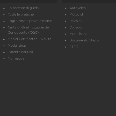
La patente di guida
Autoveicoli
Tutte le pratiche
Motocicli
Foglio rosa e prove d’esame
Revisioni
Carta di Qualificazione del
Collaudi
Conducente (CQC)
Modulistica
Medici Certificatori - Novità
Documento Unico
Modulistica
STED
Patente nautica
Normativa