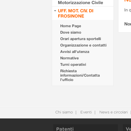
Motorizzazione Civile
In 
UFF. MOT. CIV. DI
FROSINONE
No
Home Page
Dove siamo
Orari apertura sportelli
Organizzazione e contatti
Avvisi all'utenza
Normative
Turni operativi
Richiesta
informazioni/Contatta
l'ufficio
Chi siamo
Eventi
News e circolari
Patenti
Ve