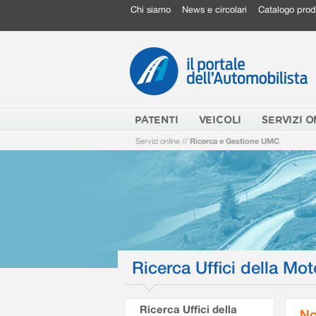
Chi siamo
News e circolari
Catalogo prod
PATENTI
VEICOLI
SERVIZI O
Servizi online
//
Ricerca e Gestione UMC
Ricerca Uffici della Mot
Ricerca Uffici della
No