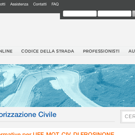
otti
Assistenza
Contatti
FAQ
NLINE
CODICE DELLA STRADA
PROFESSIONISTI
AU
orizzazione Civile
rmative per UFF. MOT. CIV. DI FROSINONE