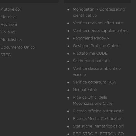
Autoveicoli
Monopattini - Contrassegno
identificativo
Motocicli
Verifica revisioni effettuate
Revisioni
Verifica massa supplementare
Collaudi
Pagamenti PagoPA
Modulistica
Gestione Pratiche Online
Documento Unico
Piattaforma CUDE
STED
Saldo punti patente
Verifica classe ambientale
veicolo
Verifica copertura RCA
Neopatentati
Ricerca Uffici della
Motorizzazione Civile
Ricerca officine autorizzate
Ricerca Medici Certificatori
Statistiche immatricolazioni
REGISTRO ELETTRONICO