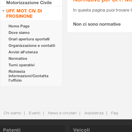
Motorizzazione Civile
In questa pagina puoi trovare t
UFF. MOT. CIV. DI
FROSINONE
Non ci sono normative
Home Page
Dove siamo
Orari apertura sportelli
Organizzazione e contatti
Avvisi all'utenza
Normative
Turni operativi
Richiesta
informazioni/Contatta
l'ufficio
Chi siamo
Eventi
News e circolari
Assistenza
Faq
Patenti
Veicoli