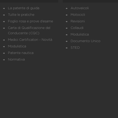
La patente di guida
Autoveicoli
Tutte le pratiche
Motocicli
Foglio rosa e prove d’esame
Revisioni
Carta di Qualificazione del
Collaudi
Conducente (CQC)
Modulistica
Medici Certificatori - Novità
Documento Unico
Modulistica
STED
Patente nautica
Normativa