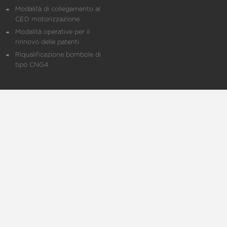
Modalità di collegamento al
CED motorizzazione
Modalità operative per il
rinnovo delle patenti
Riqualificazione bombole di
tipo CNG4