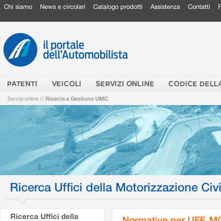
Chi siamo
News e circolari
Catalogo prodotti
Assistenza
Contatti
PATENTI
VEICOLI
SERVIZI ONLINE
CODICE DELL
Servizi online
//
Ricerca e Gestione UMC
Ricerca Uffici della Motorizzazione Civi
Ricerca Uffici della
Normative per UFF. M