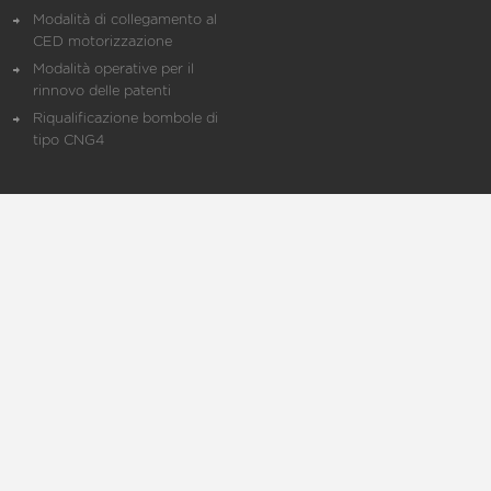
Modalità di collegamento al
CED motorizzazione
Modalità operative per il
rinnovo delle patenti
Riqualificazione bombole di
tipo CNG4