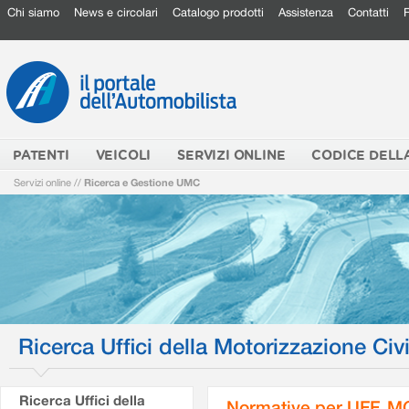
Chi siamo
News e circolari
Catalogo prodotti
Assistenza
Contatti
PATENTI
VEICOLI
SERVIZI ONLINE
CODICE DELL
Servizi online
//
Ricerca e Gestione UMC
Ricerca Uffici della Motorizzazione Civi
Ricerca Uffici della
Normative per UFF. M