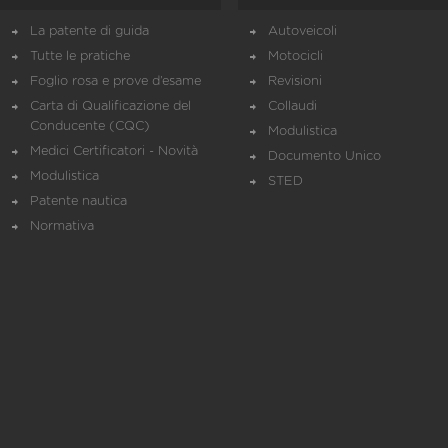
La patente di guida
Autoveicoli
Tutte le pratiche
Motocicli
Foglio rosa e prove d’esame
Revisioni
Carta di Qualificazione del
Collaudi
Conducente (CQC)
Modulistica
Medici Certificatori - Novità
Documento Unico
Modulistica
STED
Patente nautica
Normativa