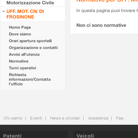
Motorizzazione Civile
In questa pagina puoi trovare t
UFF. MOT. CIV. DI
FROSINONE
Non ci sono normative
Home Page
Dove siamo
Orari apertura sportelli
Organizzazione e contatti
Avvisi all'utenza
Normative
Turni operativi
Richiesta
informazioni/Contatta
l'ufficio
Chi siamo
Eventi
News e circolari
Assistenza
Faq
Patenti
Veicoli