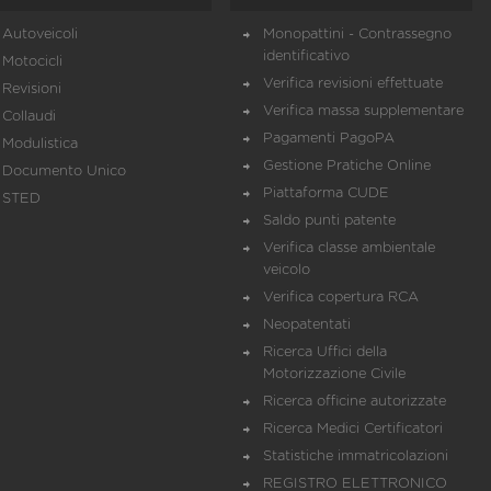
Autoveicoli
Monopattini - Contrassegno
identificativo
Motocicli
Verifica revisioni effettuate
Revisioni
Verifica massa supplementare
Collaudi
Pagamenti PagoPA
Modulistica
Gestione Pratiche Online
Documento Unico
Piattaforma CUDE
STED
Saldo punti patente
Verifica classe ambientale
veicolo
Verifica copertura RCA
Neopatentati
Ricerca Uffici della
Motorizzazione Civile
Ricerca officine autorizzate
Ricerca Medici Certificatori
Statistiche immatricolazioni
REGISTRO ELETTRONICO