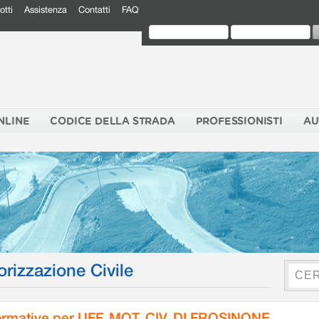
otti
Assistenza
Contatti
FAQ
NLINE
CODICE DELLA STRADA
PROFESSIONISTI
AU
orizzazione Civile
rmative per UFF. MOT. CIV. DI FROSINONE