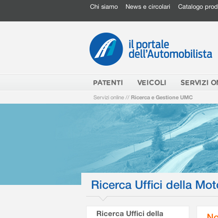
Chi siamo
News e circolari
Catalogo prod
PATENTI
VEICOLI
SERVIZI O
Servizi online
//
Ricerca e Gestione UMC
Ricerca Uffici della Mot
Ricerca Uffici della
No