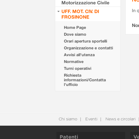
Motorizzazione Civile
In 
UFF. MOT. CIV. DI
FROSINONE
No
Home Page
Dove siamo
Orari apertura sportelli
Organizzazione e contatti
Avvisi all'utenza
Normative
Turni operativi
Richiesta
informazioni/Contatta
l'ufficio
Chi siamo
Eventi
News e circolari
Patenti
Ve