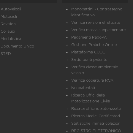
Autoveicoli
Monopattini - Contrassegno
identificativo
Motocicli
Verifica revisioni effettuate
Revisioni
Verifica massa supplementare
Collaudi
Pagamenti PagoPA
Modulistica
Gestione Pratiche Online
Documento Unico
Piattaforma CUDE
STED
Saldo punti patente
Verifica classe ambientale
veicolo
Verifica copertura RCA
Neopatentati
Ricerca Uffici della
Motorizzazione Civile
Ricerca officine autorizzate
Ricerca Medici Certificatori
Statistiche immatricolazioni
REGISTRO ELETTRONICO