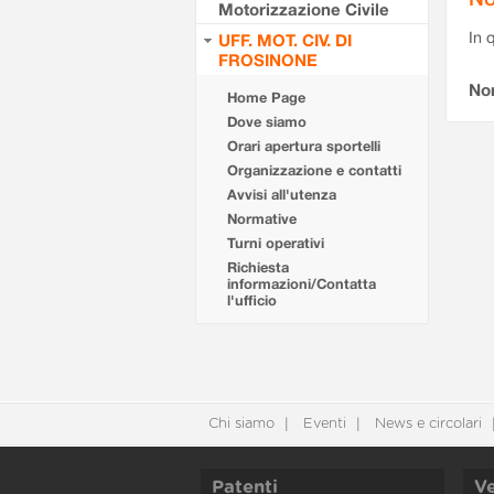
Motorizzazione Civile
In 
UFF. MOT. CIV. DI
FROSINONE
No
Home Page
Dove siamo
Orari apertura sportelli
Organizzazione e contatti
Avvisi all'utenza
Normative
Turni operativi
Richiesta
informazioni/Contatta
l'ufficio
Chi siamo
Eventi
News e circolari
Patenti
Ve