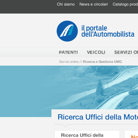
Chi siamo
News e circolari
Catalogo prod
PATENTI
VEICOLI
SERVIZI O
Servizi online
//
Ricerca e Gestione UMC
Ricerca Uffici della Mot
Ricerca Uffici della
No