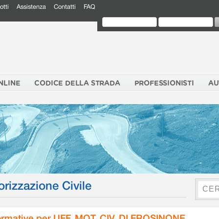
otti
Assistenza
Contatti
FAQ
NLINE
CODICE DELLA STRADA
PROFESSIONISTI
AU
orizzazione Civile
rmative per UFF. MOT. CIV. DI FROSINONE