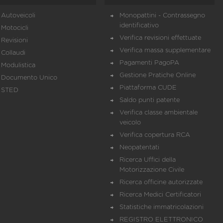
Autoveicoli
Monopattini - Contrassegno
identificativo
Motocicli
Verifica revisioni effettuate
Revisioni
Verifica massa supplementare
Collaudi
Pagamenti PagoPA
Modulistica
Gestione Pratiche Online
Documento Unico
Piattaforma CUDE
STED
Saldo punti patente
Verifica classe ambientale
veicolo
Verifica copertura RCA
Neopatentati
Ricerca Uffici della
Motorizzazione Civile
Ricerca officine autorizzate
Ricerca Medici Certificatori
Statistiche immatricolazioni
REGISTRO ELETTRONICO