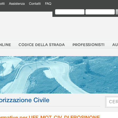
otti
Assistenza
Contatti
FAQ
NLINE
CODICE DELLA STRADA
PROFESSIONISTI
AU
orizzazione Civile
rmative per UFF. MOT. CIV. DI FROSINONE