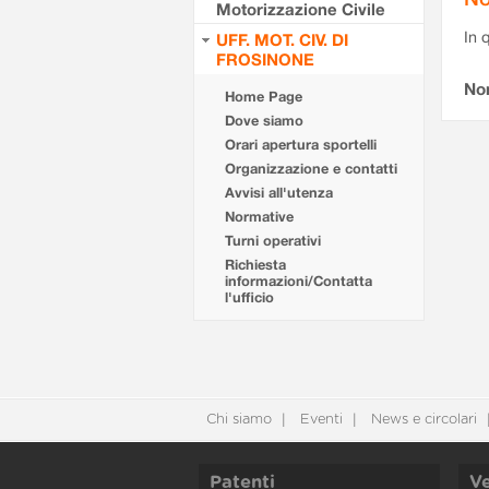
Motorizzazione Civile
In 
UFF. MOT. CIV. DI
FROSINONE
No
Home Page
Dove siamo
Orari apertura sportelli
Organizzazione e contatti
Avvisi all'utenza
Normative
Turni operativi
Richiesta
informazioni/Contatta
l'ufficio
Chi siamo
Eventi
News e circolari
Patenti
Ve