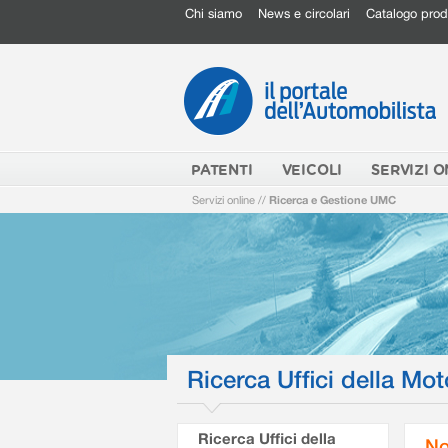
Chi siamo
News e circolari
Catalogo prod
PATENTI
VEICOLI
SERVIZI O
Servizi online
//
Ricerca e Gestione UMC
Ricerca Uffici della Mot
Ricerca Uffici della
No